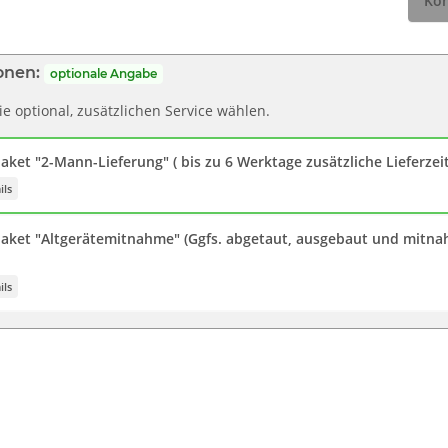
Kon
onen:
optionale Angabe
e optional, zusätzlichen Service wählen.
aket "2-Mann-Lieferung" ( bis zu 6 Werktage zusätzliche Lieferzei
ils
paket "Altgerätemitnahme" (Ggfs. abgetaut, ausgebaut und mitna
ils