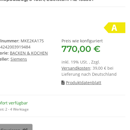
Wär
,90 €
*
14,90 €
*
 € pro 1
1,86 € pro 1
PFL
elnummer:
MKE2KA175
Preis wie konfiguriert
770,00 €
4242003919484
orie:
BACKEN & KOCHEN
ller:
Siemens
inkl. 19% USt. , Zzgl.
Versandkosten
: 39,00 € bei
Lieferung nach Deutschland
Produktdatenblatt
fort verfügbar
eit:
2 - 4 Werktage