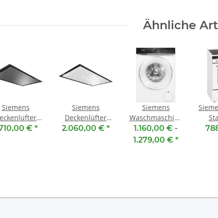
Ähnliche Art
Siemens
Siemens
Siemens
Sieme
eckenlüfter
Deckenlüfter
Waschmaschine
St
R97CAQ50 [
LR97CBS20 [
WG44B2090 [
HK9
.710,00 €
*
2.060,00 €
*
1.160,00 € -
78
EEK: A ]
EEK: A ] Weiß, 90
EEK: A ] 9 kg,
E
1.279,00 €
*
lstahl, 90 cm
cm
1400 U/min.,
extraKlasse,
topTeam