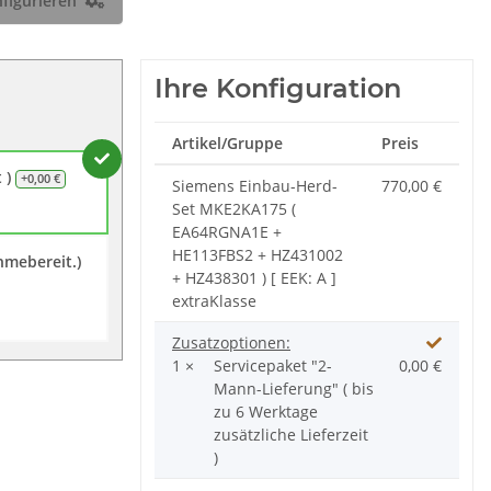
figurieren
Ihre Konfiguration
Artikel/Gruppe
Preis
t )
+0,00 €
Siemens Einbau-Herd-
770,00 €
Set MKE2KA175 (
EA64RGNA1E +
HE113FBS2 + HZ431002
hmebereit.)
+ HZ438301 ) [ EEK: A ]
extraKlasse
Zusatzoptionen:
1 ×
Servicepaket "2-
0,00 €
Mann-Lieferung" ( bis
zu 6 Werktage
zusätzliche Lieferzeit
)