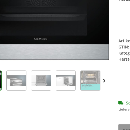
 BRITA
Wasserfilter TZ70003
13
3er Set
9,95 €
*
1,74
Artik
GTIN:
Kateg
Herste
So
Lieferz