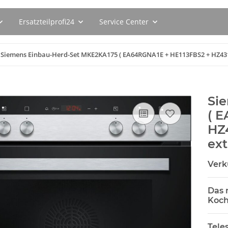
Ersatzteilprofi24
Service Center
Siemens Einbau-Herd-Set MKE2KA175 ( EA64RGNA1E + HE113FBS2 + HZ43100
Si
( 
HZ4
ext
Verk
Das 
Koch
Tele
s
Siemens Brita Intenza
SEBO Filte