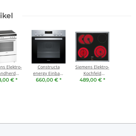
ikel
ns Elektro-
Constructa
Siemens Elektro-
andherd
energy Einbau-
Kochfeld
R3A220 [
Herd-Set
EA645GH17M -
8,00 €
*
660,00 €
*
489,00 €
*
EK: A ]
CX31EK01T (
Schwarz,
CH6M50050 +
Herdgesteuert,
CM623052 ) [
60 cm,
EEK: A ]
extraKlasse