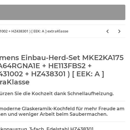
2 + HZ438301 ) [ EEK: A ] extraKlasse
emens Einbau-Herd-Set MKE2KA175
EA64RGNA1E + HE113FBS2 +
31002 + HZ438301 ) [ EEK: A ]
raKlasse
ürzen Sie die Kochzeit dank Schnellaufheizung.
moderne Glaskeramik-Kochfeld für mehr Freude am
en und weniger Arbeit beim Saubermachen.
skopauszug, 3-fach, Edelstahl HZ438301
rbox D 8120ER
SEBO Filterbox E 8300ER
BSH 