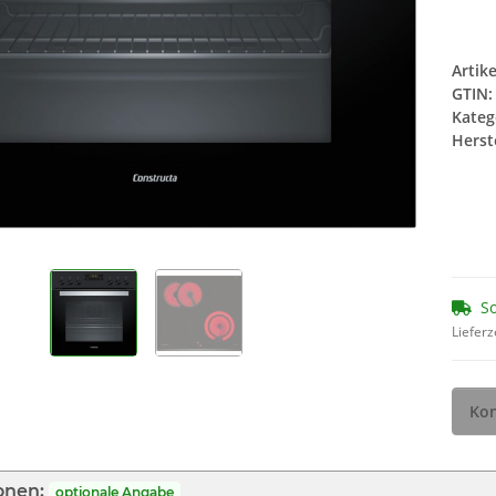
 BRITA
00312478 00312477 ( 4 x 45g )
13
3er Set
Ersatz für 00312194
7,95 €
*
1,69
Artik
44,17 € pro 1 kg
GTIN:
Kateg
Herste
So
Lieferz
Kon
onen:
optionale Angabe