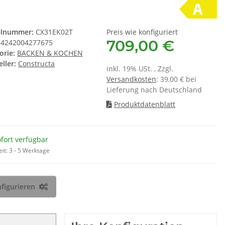
Wär
,55 €
*
14,90 €
*
 € pro 1
1,86 € pro 1
PFL
elnummer:
CX31EK02T
Preis wie konfiguriert
709,00 €
4242004277675
orie:
BACKEN & KOCHEN
ller:
Constructa
inkl. 19% USt. , Zzgl.
Versandkosten
: 39,00 € bei
Lieferung nach Deutschland
Produktdatenblatt
fort verfügbar
eit:
3 - 5 Werktage
figurieren