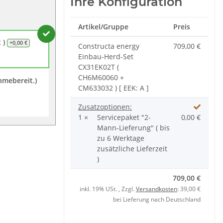
Ihre Konfiguration
Artikel/Gruppe
Preis
t )
+0,00 €
Constructa energy
709,00 €
Einbau-Herd-Set
CX31EK02T (
CH6M60060 +
hmebereit.)
CM633032 ) [ EEK: A ]
Zusatzoptionen:
1 ×
Servicepaket "2-
0,00 €
Mann-Lieferung" ( bis
zu 6 Werktage
zusätzliche Lieferzeit
)
709,00 €
inkl. 19% USt. , Zzgl.
Versandkosten
: 39,00 €
bei Lieferung nach Deutschland