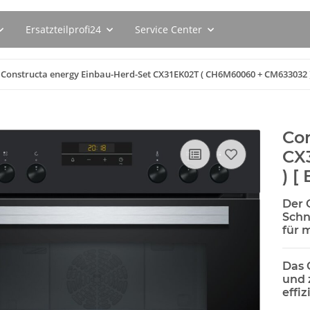
Ersatzteilprofi24
Service Center
Constructa energy Einbau-Herd-Set CX31EK02T ( CH6M60060 + CM633032 ) 
Con
CX
) [
Der 
Schn
für 
Das 
und 
effi
s
BSH Spülmaschinenreiniger
SEBO Filte