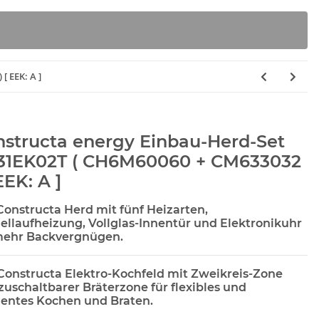
[ EEK: A ]
structa energy Einbau-Herd-Set
31EK02T ( CH6M60060 + CM633032
 EEK: A ]
Constructa Herd mit fünf Heizarten,
ellaufheizung, Vollglas-Innentür und Elektronikuhr
mehr Backvergnügen.
Constructa Elektro-Kochfeld mit Zweikreis-Zone
zuschaltbarer Bräterzone für flexibles und
zientes Kochen und Braten.
rbox X 5093ER
SEBO Filterbox E 8300ER
BSH 