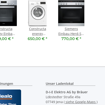
nstructa
Constructa
Siemens
gy Einbau-
energy
Einbau-Herd-Set
Herd
Waschmaschine
MKE2KA175 (
9,00 €
*
650,00 €
*
770,00 €
*
M50050 [
CWF14G1Z0 [
EA64RGNA1E +
EK: A ]
EEK: A ]
HE113FBS2 +
Frontlader, 9 kg,
HZ431002 +
1400 U/min.
HZ438301 ) [
EEK: A ]
extraKlasse
inungen
Unser Ladenlokal
D-I-E Elektro AG by Bräuer
Löbstedter Straße 49a
07749 Jena
( siehe Google-Maps )