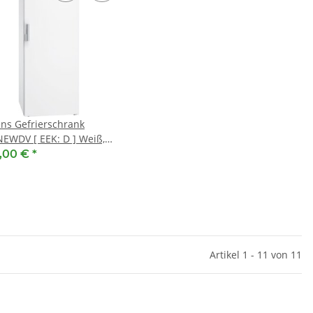
ns Gefrierschrank
EWDV [ EEK: D ] Weiß,
tehend, 191 x 70 cm,
9,00 €
*
Klasse
Artikel 1 - 11 von 11