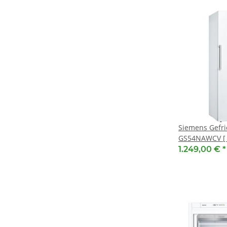
Siemens Gefri
GS54NAWCV [ E
x 70 cm
1.249,00 €
*