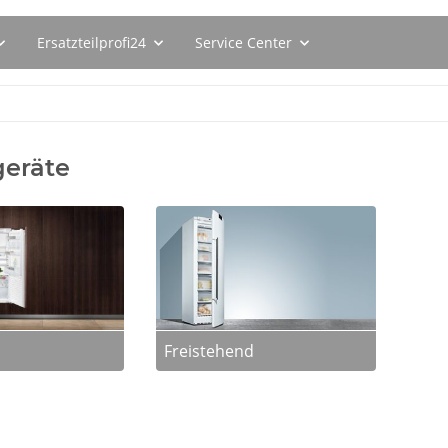
Ersatzteilprofi24
Service Center
geräte
Freistehend