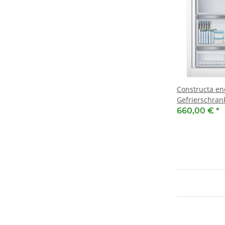
Constructa en
Gefrierschran
F ] Flachscharn
660,00 €
*
cm