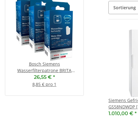
Sortierung
Bosch Siemens
SUSPA Original Stoß
Wasserfilterpatrone BRITA
RD12 für Miele 4151283 
Intenza 17008836 - ( 3er Set
26,55 €
*
16,50 €
*
17008835 )
8,85 € pro 1
Siemens Gefri
GS58NDWDP [ E
Freistehend, 
1.010,00 €
*