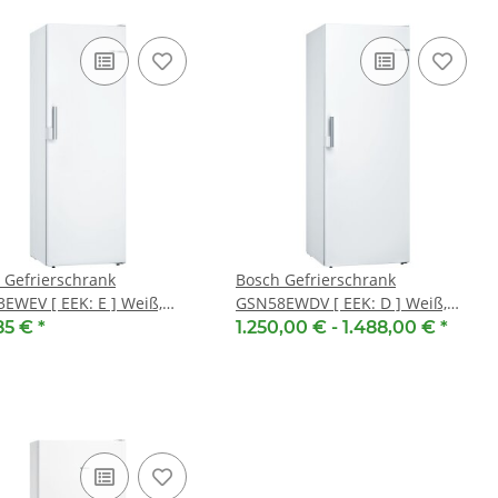
 Gefrierschrank
Bosch Gefrierschrank
EWEV [ EEK: E ] Weiß,
GSN58EWDV [ EEK: D ] Weiß,
tehend, 176 x 60 cm,
Freistehend, 191 x 70 cm,
85 €
*
1.250,00 € -
1.488,00 €
*
SIV
EXCLUSIV, SelectLine