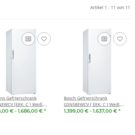
Artikel 1 - 11 von 11
kungstabletten
SEBO Filterbox X 5093ER
BSH
312453
0031
13,55 €
*
95 €
*
1,69 € pro 1
 € pro 1
ns Gefrierschrank
Bosch Gefrierschrank
EWCV [EEK: C ] Weiß,
GSN58EWCV [ EEK: C ] Weiß,
tehend, 176 x 70 cm,
Freistehend, EXCLUSIV,
8,00 € -
1.686,00 €
*
1.399,00 € -
1.637,00 €
*
Klasse, topTeam
SelectLine