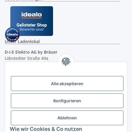
Unser Ladenlokal
D-I-E Elektro AG by Bräuer
Löbstedter Straße 49a
07749 Jena
( siehe Google-Maps )
Öffnungszeiten:
Mo - Fr:
10.00 - 18.00 Uhr
Alle akzeptieren
Sa:
09.00 - 12.00 Uhr
Ladenpreis versus Internetpreis
Konfigurieren
Vertrag widerrufen
Ablehnen
Wie wir Cookies & Co nutzen