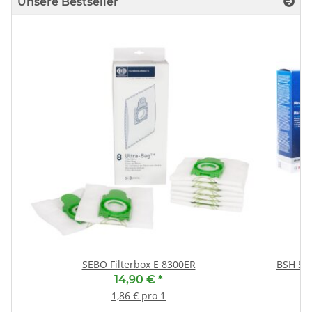
Unsere Bestseller
SEBO Filterbox E 8300ER
BSH Sp
14,90 €
*
1,86 € pro 1