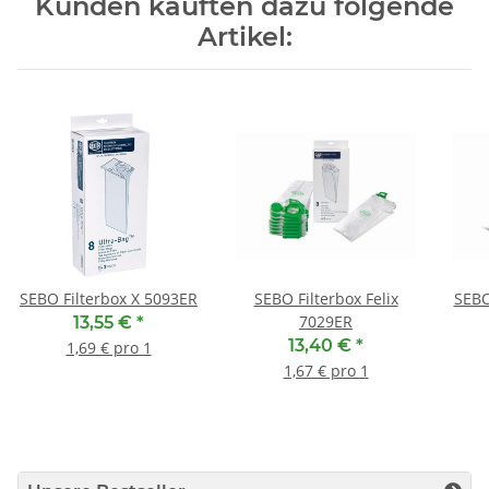
Kunden kauften dazu folgende
Artikel:
SEBO Filterbox X 5093ER
SEBO Filterbox Felix
SEBO
7029ER
13,55 €
*
13,40 €
*
1,69 € pro 1
1,67 € pro 1