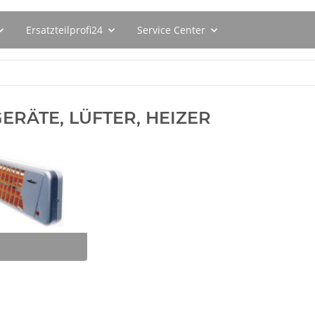
Ersatzteilprofi24
Service Center
ERÄTE, LÜFTER, HEIZER
120ER
SEBO Filterbox X 5093ER
BSH 00312474 