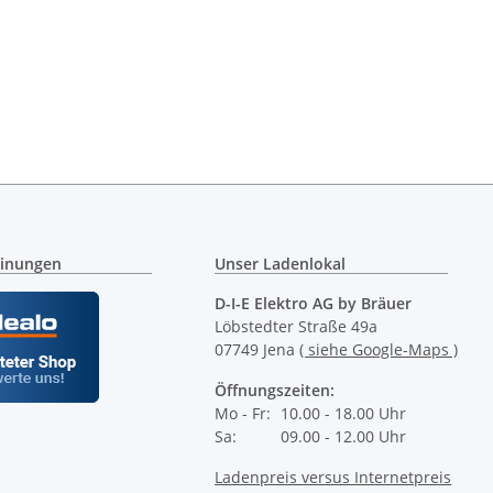
ntrockner MIT
Wasserfilter TZ70003
Wa
GRIERTEM
Int
,40 €
*
9,95 €
*
RAMM (CP1/CP2)
pro 100 ml
inungen
Unser Ladenlokal
D-I-E Elektro AG by Bräuer
Löbstedter Straße 49a
07749 Jena
( siehe Google-Maps )
Öffnungszeiten:
Mo - Fr:
10.00 - 18.00 Uhr
Sa:
09.00 - 12.00 Uhr
Ladenpreis versus Internetpreis