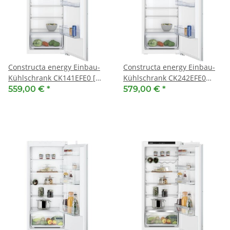
Constructa energy Einbau-
Constructa energy Einbau-
Kühlschrank CK141EFE0 [
Kühlschrank CK242EFE0
EEK: E ] 122.5 x 56 cm,
[EEK: E ] mit Gefrierfach,
559,00 €
*
579,00 €
*
Flachscharnier
122.5 x 56 cm,
Flachscharnier