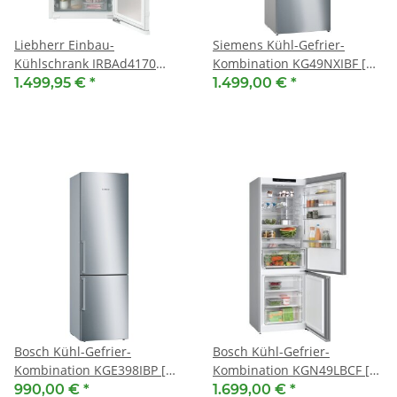
Liebherr Einbau-
Siemens Kühl-Gefrier-
Kühlschrank IRBAd4170
Kombination KG49NXIBF [
Peak [ EEK: D ] BioFresh
EEK: B ] Edelstahl
1.499,95 €
*
1.499,00 €
*
Professional und AutoDoor
antiFingerprint, 203 x 70 cm
Bosch Kühl-Gefrier-
Bosch Kühl-Gefrier-
Kombination KGE398IBP [
Kombination KGN49LBCF [
EEK: B ] Edelstahl ( mit
EEK: C ] Schwarz, Glastür,
990,00 €
*
1.699,00 €
*