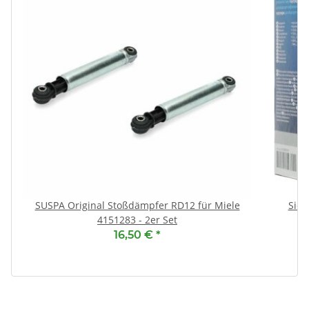
SUSPA Original Stoßdämpfer RD12 für Miele
Siem
4151283 - 2er Set
16,50 €
*