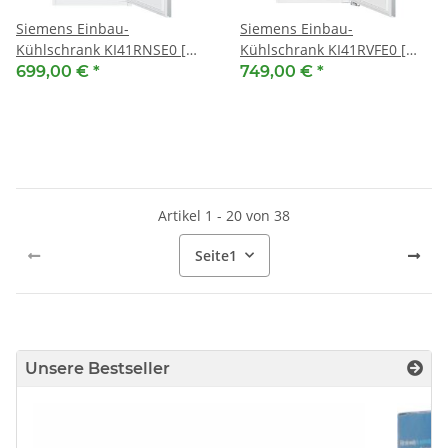
Siemens Einbau-
Siemens Einbau-
Kühlschrank KI41RNSE0 [
Kühlschrank KI41RVFE0 [
EEK: E ] 122.5 x 56 cm,
EEK: E ] 122.5 x 56 cm,
699,00 €
*
749,00 €
*
Schleppscharnier
Flachscharnier
Artikel 1 - 20 von 38
Seite
1
Unsere Bestseller