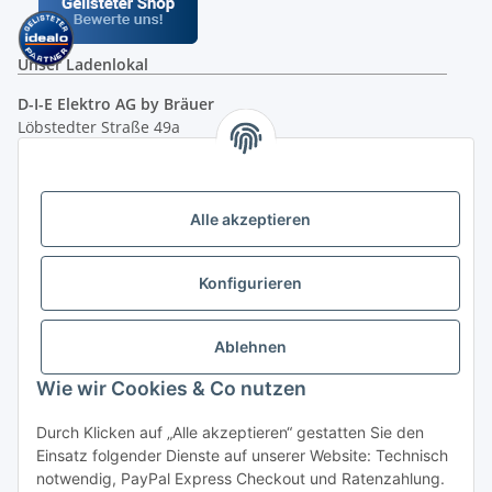
Unser Ladenlokal
D-I-E Elektro AG by Bräuer
Löbstedter Straße 49a
07749 Jena
( siehe Google-Maps )
Öffnungszeiten:
Mo - Fr:
10.00 - 18.00 Uhr
Alle akzeptieren
Sa:
09.00 - 12.00 Uhr
Ladenpreis versus Internetpreis
Konfigurieren
Vertrag widerrufen
Ablehnen
Wie wir Cookies & Co nutzen
Miele Beratungs-Hotline
: Tel. 036691 - 900067 | Mo - Do:
Durch Klicken auf „Alle akzeptieren“ gestatten Sie den
05.00 - 21.30 Uhr | Freitag: 05.00 - 18.00 Uhr | Samstag: 09.00
Einsatz folgender Dienste auf unserer Website: Technisch
- 12.00 Uhr (0,49€ je angef. Minute) oder per E-Mail über
notwendig, PayPal Express Checkout und Ratenzahlung.
unser
Kontaktformular