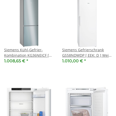
Siemens Kühl-Gefrier-
Siemens Gefrierschrank
Kombination KG36NEICF [
GS58NDWDP [ EEK: D ] Weiß,
EEK: C ] Edelstahl
Freistehend, 191 x 70 cm
1.008,65 €
*
1.010,00 €
*
antiFingerprint, Freistehend,
186 x 60 cm, extraKlasse