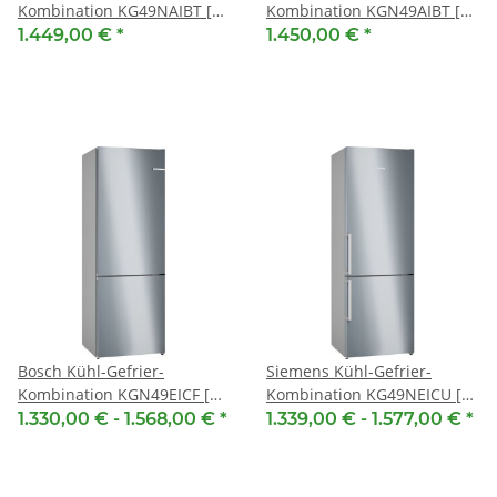
Kombination KG49NAIBT [
Kombination KGN49AIBT [
EEK: B ] Edelstahl
EEK: B ] Edelstahl (mit
1.449,00 €
*
1.450,00 €
*
antiFingerprint, 203 x 70 cm
Antifingerprint), 203 x 70 cm
Bosch Kühl-Gefrier-
Siemens Kühl-Gefrier-
Kombination KGN49EICF [
Kombination KG49NEICU [
EEK: C ] Freistehend,
EEK: C ] Freistehend,
1.330,00 € -
1.568,00 €
*
1.339,00 € -
1.577,00 €
*
Edelstahl (mit
Edelstahl antiFingerprint,
Antifingerprint), 203 x 70 cm,
203 x 70 cm, extraKlasse,
EXCLUSIV, SelectLine
topTeam