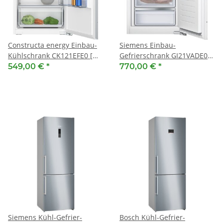
Constructa energy Einbau-
Siemens Einbau-
Kühlschrank CK121EFE0 [
Gefrierschrank GI21VADE0
EEK: E ] 88 x 56 cm,
[EEK: E ] 87.4 x 55.8 cm
549,00 €
*
770,00 €
*
Flachscharnier
Siemens Kühl-Gefrier-
Bosch Kühl-Gefrier-