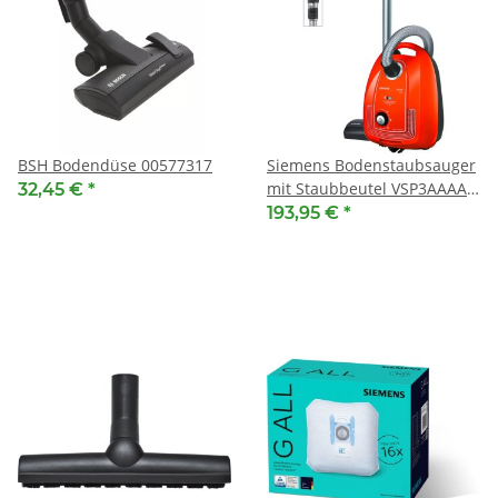
BSH Bodendüse 00577317
Siemens Bodenstaubsauger
mit Staubbeutel VSP3AAAA -
32,45 €
*
Desert Sun
193,95 €
*