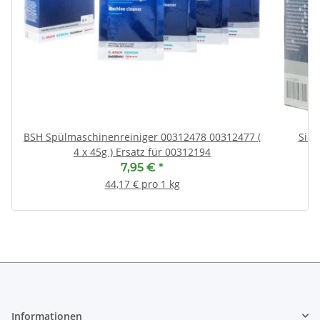
BSH Spülmaschinenreiniger 00312478 00312477 (
Siem
4 x 45g ) Ersatz für 00312194
7,95 €
*
44,17 € pro 1 kg
Informationen