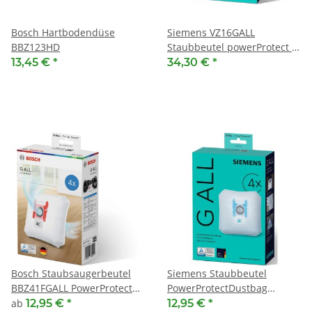
Bosch Hartbodendüse
Siemens VZ16GALL
BBZ123HD
Staubbeutel powerProtect G
ALL ( VE16 )
13,45 €
*
34,30 €
*
Bosch Staubsaugerbeutel
Siemens Staubbeutel
BBZ41FGALL PowerProtect
PowerProtectDustbag
Type G ALL ( VE4 )
VZ41FGALL ( VE4 )
ab
12,95 €
*
12,95 €
*