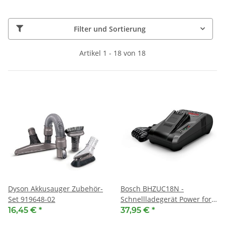
Filter und Sortierung
Artikel 1 - 18 von 18
Dyson Akkusauger Zubehör-
Bosch BHZUC18N -
Set 919648-02
Schnellladegerät Power for
ALL 18V ( 12023467 )
16,45 €
*
37,95 €
*