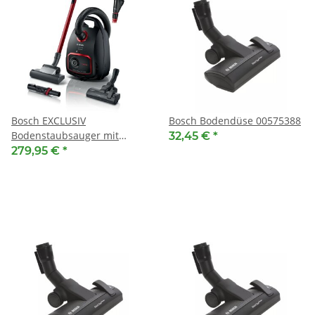
Bosch EXCLUSIV
Bosch Bodendüse 00575388
Bodenstaubsauger mit
32,45 €
*
Beutel BGB6MPOW -
279,95 €
*
Schwarz, ProPower