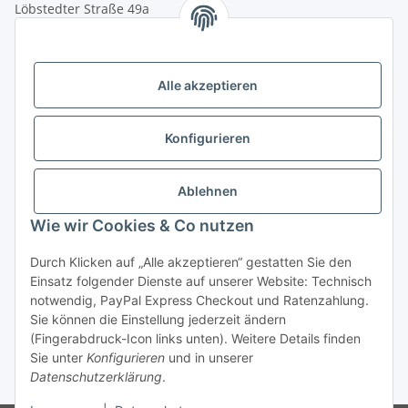
Löbstedter Straße 49a
07749 Jena
( siehe Google-Maps )
Öffnungszeiten:
Mo - Fr:
10.00 - 18.00 Uhr
Alle akzeptieren
Sa:
09.00 - 12.00 Uhr
Ladenpreis versus Internetpreis
Konfigurieren
Vertrag widerrufen
Ablehnen
Wie wir Cookies & Co nutzen
Miele Beratungs-Hotline
: Tel. 036691 - 900067 | Mo - Do:
Durch Klicken auf „Alle akzeptieren“ gestatten Sie den
05.00 - 21.30 Uhr | Freitag: 05.00 - 18.00 Uhr | Samstag: 09.00
Einsatz folgender Dienste auf unserer Website: Technisch
- 12.00 Uhr (0,49€ je angef. Minute) oder per E-Mail über
notwendig, PayPal Express Checkout und Ratenzahlung.
unser
Kontaktformular
Sie können die Einstellung jederzeit ändern
(Fingerabdruck-Icon links unten). Weitere Details finden
* Alle Preise inkl. gesetzlicher USt., zzgl.
Versand
| - ACHTUNG: Bei
Sie unter
Konfigurieren
und in unserer
Einbaugeräten gilt: Die im Produktbild abgebildete Möbelfront ist nicht im
Datenschutzerklärung
.
Lieferumfang enthalten.