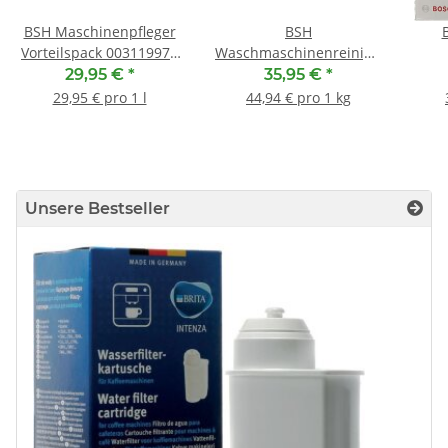
BSH Maschinenpfleger
BSH
Vorteilspack 00311997 (
Waschmaschinenreiniger
4 x 250ml )
00311929 ( Nachfolger
Sc
29,95 €
*
35,95 €
*
00312520 )
29,95 € pro 1 l
44,94 € pro 1 kg
Unsere Bestseller