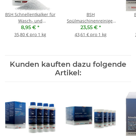
BSH Schnellentkalker für
BSH
Wasch- und
Spülmaschinenreiniger
Spülmaschinen
00312486 ( 3er Packung -
Sc
8,95 €
*
23,55 €
*
00312340
12 x 45g ) Ersatz für
35,80 € pro 1 kg
43,61 € pro 1 kg
00312258
Kunden kauften dazu folgende
Artikel: