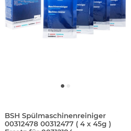
BSH Spülmaschinenreiniger
00312478 00312477 ( 4 x 45g )