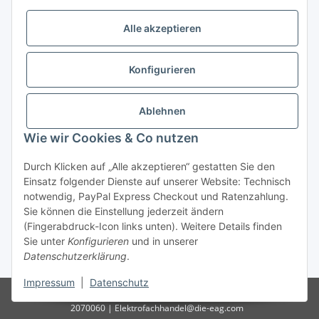
Öffnungszeiten:
Mo - Fr:
10.00 - 18.00 Uhr
Alle akzeptieren
Sa:
09.00 - 12.00 Uhr
Ladenpreis versus Internetpreis
Konfigurieren
Vertrag widerrufen
Ablehnen
Wie wir Cookies & Co nutzen
Miele Beratungs-Hotline
: Tel. 036691 - 900067 | Mo - Do:
Durch Klicken auf „Alle akzeptieren“ gestatten Sie den
05.00 - 21.30 Uhr | Freitag: 05.00 - 18.00 Uhr | Samstag: 09.00
Einsatz folgender Dienste auf unserer Website: Technisch
- 12.00 Uhr (0,49€ je angef. Minute) oder per E-Mail über
notwendig, PayPal Express Checkout und Ratenzahlung.
unser
Kontaktformular
Sie können die Einstellung jederzeit ändern
(Fingerabdruck-Icon links unten). Weitere Details finden
* Alle Preise inkl. gesetzlicher USt., zzgl.
Versand
| - ACHTUNG: Bei
Sie unter
Konfigurieren
und in unserer
Einbaugeräten gilt: Die im Produktbild abgebildete Möbelfront ist nicht im
Datenschutzerklärung
.
Lieferumfang enthalten.
Impressum
|
Datenschutz
© D-I-E Elektro AG | Göschwitzer Str. 56 | 07745 Jena | Tel.: 03641-
2070060 | Elektrofachhandel@die-eag.com