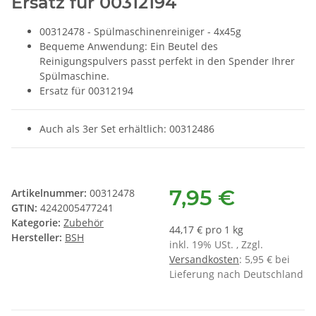
Ersatz für 00312194
00312478 - Spülmaschinenreiniger - 4x45g
Bequeme Anwendung: Ein Beutel des
Reinigungspulvers passt perfekt in den Spender Ihrer
Spülmaschine.
Ersatz für 00312194
Auch als 3er Set erhältlich: 00312486
7,95 €
Artikelnummer:
00312478
GTIN:
4242005477241
Kategorie:
Zubehör
44,17 € pro 1 kg
Hersteller:
BSH
inkl. 19% USt. , Zzgl.
Versandkosten
: 5,95 € bei
Lieferung nach Deutschland