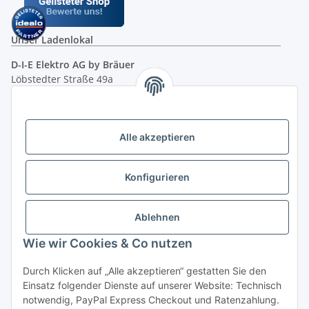
Unser Ladenlokal
D-I-E Elektro AG by Bräuer
Löbstedter Straße 49a
07749 Jena
( siehe Google-Maps )
Öffnungszeiten:
Mo - Fr:
10.00 - 18.00 Uhr
Alle akzeptieren
Sa:
09.00 - 12.00 Uhr
Ladenpreis versus Internetpreis
Konfigurieren
Vertrag widerrufen
Ablehnen
Wie wir Cookies & Co nutzen
Miele Beratungs-Hotline
: Tel. 036691 - 900067 | Mo - Do:
Durch Klicken auf „Alle akzeptieren“ gestatten Sie den
05.00 - 21.30 Uhr | Freitag: 05.00 - 18.00 Uhr | Samstag: 09.00
Einsatz folgender Dienste auf unserer Website: Technisch
- 12.00 Uhr (0,49€ je angef. Minute) oder per E-Mail über
notwendig, PayPal Express Checkout und Ratenzahlung.
unser
Kontaktformular