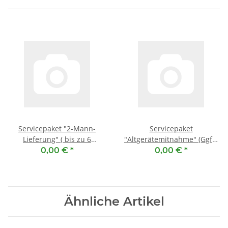
Servicepaket "2-Mann-
Servicepaket
Lieferung" ( bis zu 6
"Altgerätemitnahme" (Ggfs.
Werktage zusätzliche
abgetaut, ausgebaut und
0,00 €
*
0,00 €
*
Lieferzeit )
mitnahmebereit.)
Ähnliche Artikel