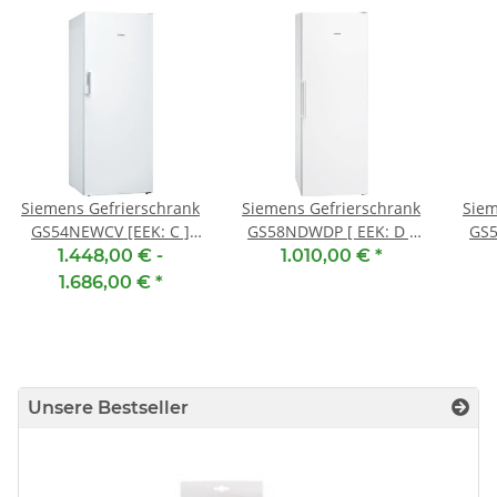
Siemens Gefrierschrank
Siemens Gefrierschrank
Siem
GS54NEWCV [EEK: C ]
GS58NDWDP [ EEK: D ]
GS5
Weiß, Freistehend, 176 x
Weiß, Freistehend, 191 x
Weiß
1.448,00 € -
1.010,00 €
*
70 cm, extraKlasse,
70 cm
7
1.686,00 €
*
topTeam
Unsere Bestseller