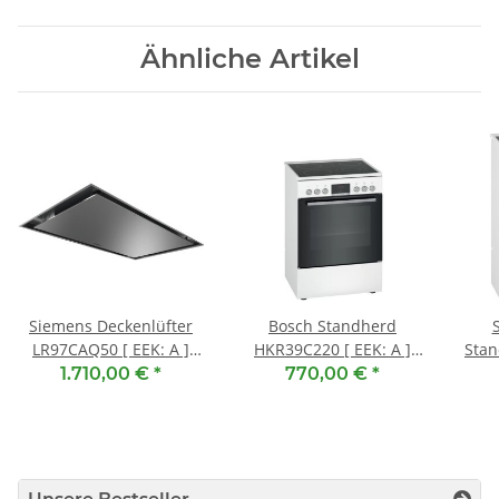
Ähnliche Artikel
Siemens Deckenlüfter
Bosch Standherd
LR97CAQ50 [ EEK: A ]
HKR39C220 [ EEK: A ]
Stan
Edelstahl, 90 cm
Weiß
1.710,00 €
*
770,00 €
*