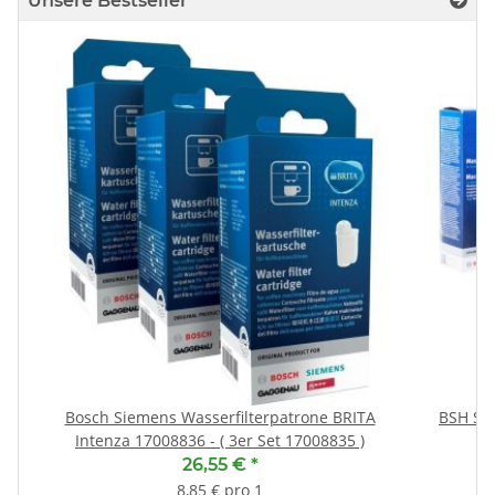
Unsere Bestseller
Bosch Siemens Wasserfilterpatrone BRITA
BSH Sp
Intenza 17008836 - ( 3er Set 17008835 )
26,55 €
*
8,85 € pro 1