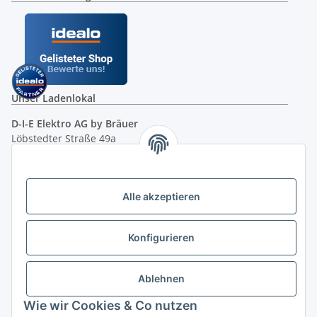
Unser Ladenlokal
D-I-E Elektro AG by Bräuer
Löbstedter Straße 49a
07749 Jena
( siehe Google-Maps )
Öffnungszeiten:
Mo - Fr:
10.00 - 18.00 Uhr
Alle akzeptieren
Sa:
09.00 - 12.00 Uhr
Ladenpreis versus Internetpreis
Konfigurieren
Ablehnen
Vertrag widerrufen
Wie wir Cookies & Co nutzen