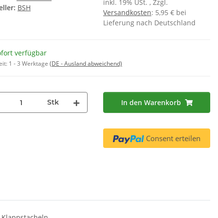
inkl. 19% USt. , Zzgl.
ller:
BSH
00312478 00312477 ( 4 x 45g )
,90 €
*
Versandkosten
: 5,95 € bei
Ersatz für 00312194
7,95 €
*
 € pro 1
Lieferung nach Deutschland
44,17 € pro 1 kg
fort verfügbar
eit:
1 - 3 Werktage
(DE - Ausland abweichend)
Stk
In den Warenkorb
Consent erteilen
6 Klappstacheln