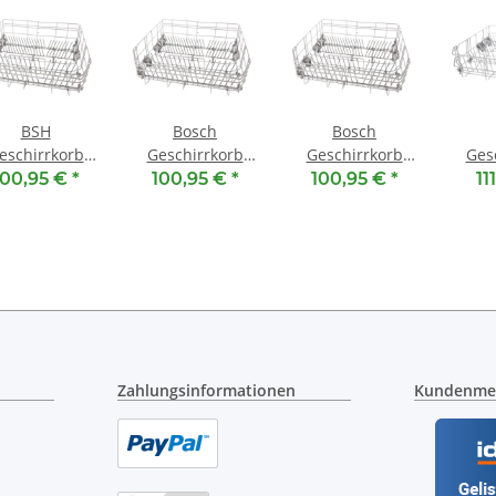
BSH
Bosch
Bosch
eschirrkorb
Geschirrkorb
Geschirrkorb
Ges
ten 20003053
unten 00771609
unten 20003053
unte
100,95 €
*
100,95 €
*
100,95 €
*
11
- Unterkorb
- Unterkorb
- Unterkorb
- U
Zahlungsinformationen
Kundenme