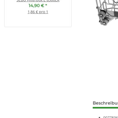
00312453
14,90 €
*
6,95 €
*
1,86 € pro 1
1,16 € pro 1
Beschreib
00778368