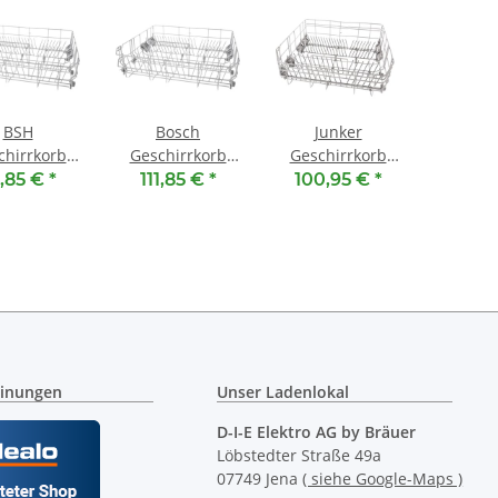
BSH
Bosch
Junker
chirrkorb
Geschirrkorb
Geschirrkorb
n 20002434
unten 00771608
unten 00771609
1,85 €
*
111,85 €
*
100,95 €
*
nterkorb
- Unterkorb
- Unterkorb
inungen
Unser Ladenlokal
D-I-E Elektro AG by Bräuer
Löbstedter Straße 49a
07749 Jena
( siehe Google-Maps )