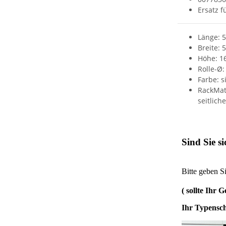
Ersatz 
Länge: 
Breite:
Höhe: 
Rolle-Ø:
Farbe: s
RackMati
seitlic