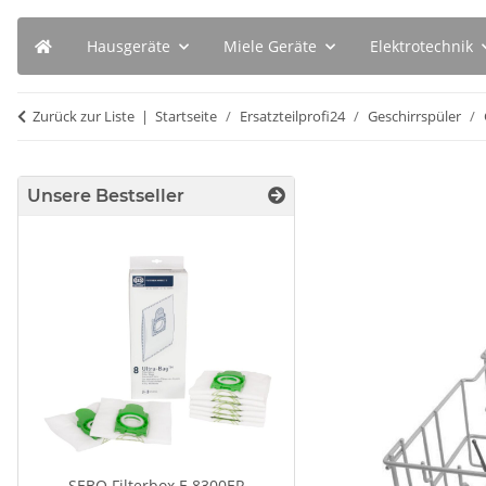
Hausgeräte
Miele Geräte
Elektrotechnik
Zurück zur Liste
Startseite
Ersatzteilprofi24
Geschirrspüler
Unsere Bestseller
SEBO Filterbox E 8300ER
BSH Entkalkungstab