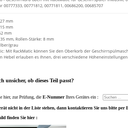
für 00777333, 00771812, 00771811, 00686200, 00685707
527 mm
 515 mm
162 mm
 35 mm, Rollen-Stärke: 8 mm
ilber/grau
c: Mit RackMatic können Sie den Oberkorb der Geschirrspülmaschin
hen Hebel erlauben es Ihnen, drei verschiedene Höheneinstellunge