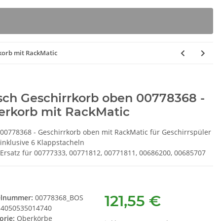
korb mit RackMatic
sch Geschirrkorb oben 00778368 -
erkorb mit RackMatic
00778368 - Geschirrkorb oben mit RackMatic für Geschirrspüler
inklusive 6 Klappstacheln
Ersatz für 00777333, 00771812, 00771811, 00686200, 00685707
121,55 €
elnummer:
00778368_BOS
4050535014740
orie:
Oberkörbe
rbox K 6629ER
BSH Spülmaschinenreiniger