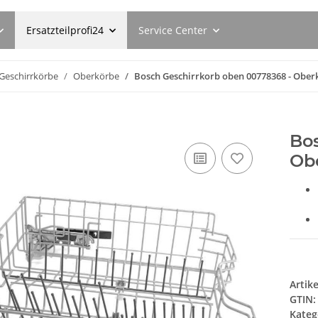
Ersatzteilprofi24
Service Center
Geschirrkörbe
Oberkörbe
Bosch Geschirrkorb oben 00778368 - Ober
Bo
Ob
Artik
GTIN:
Kateg
letten
SUSPA Original Stoßdämpfer
SEBO Filte