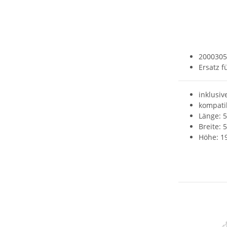
20003053
Ersatz 
inklusiv
kompatib
Länge: 
Breite:
Höhe: 