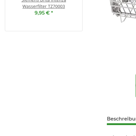
Wasserfilter TZ70003
13,55 €
*
9,95 €
*
1,69 € pro 1
Beschreib