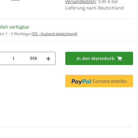
Versandkosten
: 5,95 € bei
00312478 00312477 ( 4 x 45g )
Wa
,90 €
*
Lieferung nach Deutschland
Ersatz für 00312194
Int
7,95 €
*
 € pro 1
44,17 € pro 1 kg
fort verfügbar
eit:
1 - 3 Werktage
(DE - Ausland abweichend)
Stk
In den Warenkorb
Consent erteilen