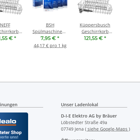
NEFF
BSH
Küppersbusch
chirrkorb
Spülmaschinenreiniger
Geschirrkorb
00778368 -
00312478
oben 00778368 -
1,55 €
*
7,95 €
*
121,55 €
*
rkorb mit
00312477 ( 4 x
Oberkorb mit
44,17 € pro 1 kg
ckMatic
45g ) Ersatz für
RackMatic
00312194
inungen
Unser Ladenlokal
D-I-E Elektro AG by Bräuer
Löbstedter Straße 49a
07749 Jena
( siehe Google-Maps )