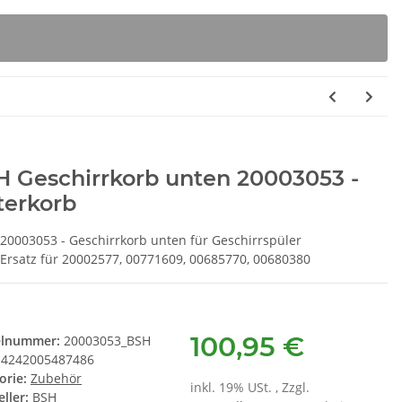
 Geschirrkorb unten 20003053 -
terkorb
20003053 - Geschirrkorb unten für Geschirrspüler
Ersatz für 20002577, 00771609, 00685770, 00680380
100,95 €
elnummer:
20003053_BSH
4242005487486
orie:
Zubehör
inkl. 19% USt. , Zzgl.
ller:
BSH
rbox E 8300ER
BSH Spülmaschinenreiniger