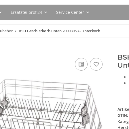
Ersatzteilprofi24
Service Center
Zubehör
BSH Geschirrkorb unten 20003053 - Unterkorb
BSH
Un
Artik
GTIN:
Kateg
Herste
093ER
BSH Entkalkungstabletten
SEBO Filte