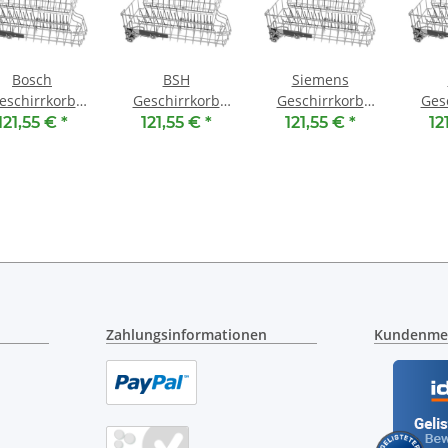
Bosch
BSH
Siemens
eschirrkorb
Geschirrkorb
Geschirrkorb
Ges
n 00778368 -
oben 00778368 -
oben 00778368 -
oben 
121,55 €
*
121,55 €
*
121,55 €
*
12
berkorb mit
Oberkorb mit
Oberkorb mit
Obe
RackMatic
RackMatic
RackMatic
Ra
Zahlungsinformationen
Kundenme