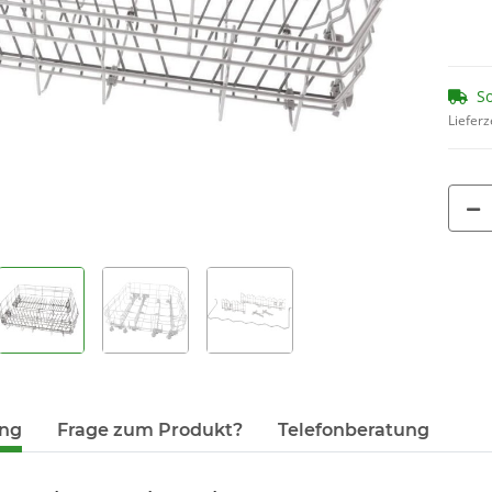
00312453
14
6,95 €
*
1,86
1,16 € pro 1
So
Lieferz
ung
Frage zum Produkt?
Telefonberatung