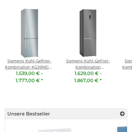
Siemens Kühl-Gefrier-
Siemens Kühl-Gefrier-
Sie
Kombination KG39NEIBT
Kombination
Komb
[ EEK: B ] Edelstahl
KG39NEXBF [ EEK: B ]
[ 
1.539,00 € -
1.629,00 € -
antiFingerprint,
blackSteel, Freistehend,
anti
1.777,00 €
*
1.867,00 €
*
Freistehend, 203 x 60
203 x 60 cm, extraKlasse,
cm, extraKlasse,
topTeam
topTeam
Unsere Bestseller