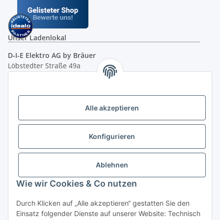
Unser Ladenlokal
D-I-E Elektro AG by Bräuer
Löbstedter Straße 49a
07749 Jena
( siehe Google-Maps )
Öffnungszeiten:
Mo - Fr:
10.00 - 18.00 Uhr
Alle akzeptieren
Sa:
09.00 - 12.00 Uhr
Ladenpreis versus Internetpreis
Konfigurieren
Vertrag widerrufen
Ablehnen
Wie wir Cookies & Co nutzen
Miele Beratungs-Hotline
: Tel. 036691 - 900067 | Mo - Do:
Durch Klicken auf „Alle akzeptieren“ gestatten Sie den
05.00 - 21.30 Uhr | Freitag: 05.00 - 18.00 Uhr | Samstag: 09.00
Einsatz folgender Dienste auf unserer Website: Technisch
- 12.00 Uhr (0,49€ je angef. Minute) oder per E-Mail über