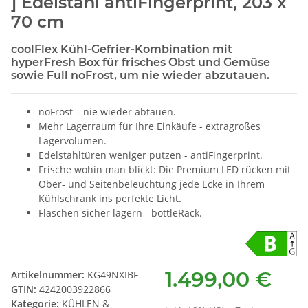
] Edelstahl antiFingerprint, 203 x
70 cm
coolFlex Kühl-Gefrier-Kombination mit
hyperFresh Box für frisches Obst und Gemüse
sowie Full noFrost, um nie wieder abzutauen.
noFrost – nie wieder abtauen.
Mehr Lagerraum für Ihre Einkäufe - extragroßes
Lagervolumen.
Edelstahltüren weniger putzen - antiFingerprint.
Frische wohin man blickt: Die Premium LED rücken mit
Ober- und Seitenbeleuchtung jede Ecke in Ihrem
Kühlschrank ins perfekte Licht.
Flaschen sicher lagern - bottleRack.
1.499,00 €
Artikelnummer:
KG49NXIBF
GTIN:
4242003922866
Kategorie:
KÜHLEN &