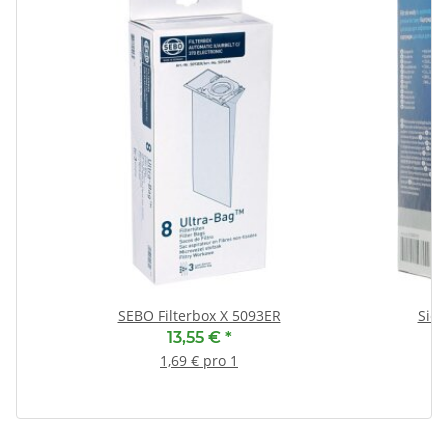
SEBO Filterbox X 5093ER
Siem
13,55 €
*
1,69 € pro 1