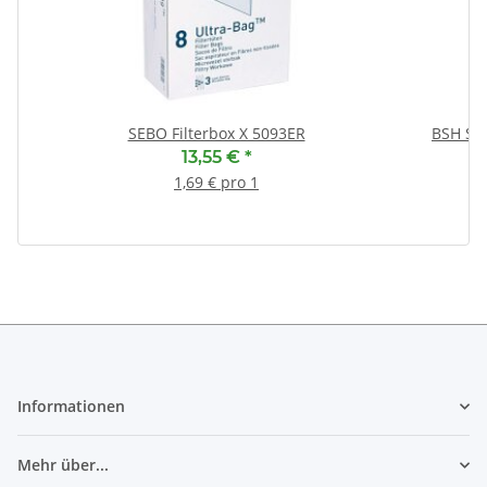
SEBO Filterbox X 5093ER
BSH Sp
13,55 €
*
1,69 € pro 1
Informationen
Mehr über...