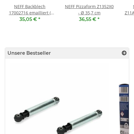
NEFF Backblech
NEFF Pizzaform Z1352X0
17002716 emailliert (
- Ø 35,7 cm
Z11A
455 x 375 x 30 mm )
35,05 €
*
36,55 €
*
an
Unsere Bestseller