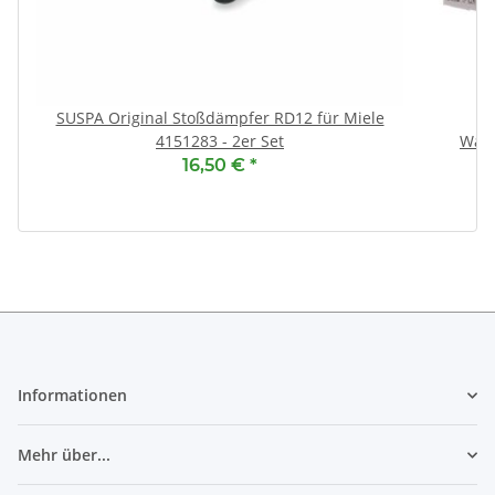
(
SUSPA Original Stoßdämpfer RD12 für Miele
4151283 - 2er Set
Wär
16,50 €
*
Informationen
Mehr über...