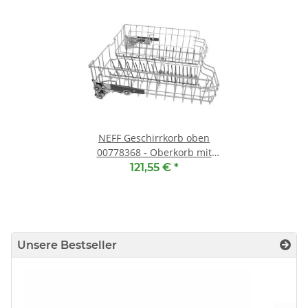
NEFF Geschirrkorb oben
00778368 - Oberkorb mit
RackMatic
121,55 €
*
Unsere Bestseller