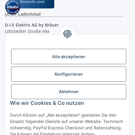
Unser Ladenlokal
D-I-E Elektro AG by Bräuer
Löbstedter Straße 49a
07749 Jena
( siehe Google-Maps )
Öffnungszeiten:
Mo - Fr:
10.00 - 18.00 Uhr
Alle akzeptieren
Sa:
09.00 - 12.00 Uhr
Ladenpreis versus Internetpreis
Konfigurieren
Vertrag widerrufen
Ablehnen
Wie wir Cookies & Co nutzen
Miele Beratungs-Hotline
: Tel. 036691 - 900067 | Mo - Do:
Durch Klicken auf „Alle akzeptieren“ gestatten Sie den
05.00 - 21.30 Uhr | Freitag: 05.00 - 18.00 Uhr | Samstag: 09.00
Einsatz folgender Dienste auf unserer Website: Technisch
- 12.00 Uhr (0,49€ je angef. Minute) oder per E-Mail über
notwendig, PayPal Express Checkout und Ratenzahlung.
unser
Kontaktformular
Sie können die Einstellung jederzeit ändern