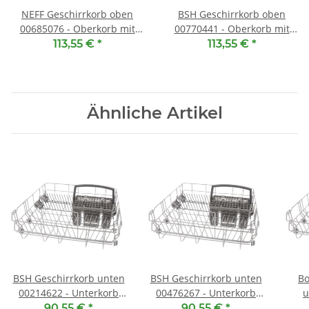
NEFF Geschirrkorb oben
BSH Geschirrkorb oben
00685076 - Oberkorb mit
00770441 - Oberkorb mit
RackMatic
RackMatic
113,55 €
*
113,55 €
*
Ähnliche Artikel
BSH Geschirrkorb unten
BSH Geschirrkorb unten
Bo
00214622 - Unterkorb
00476267 - Unterkorb
u
mit Besteckkorb
mit Besteckkorb
90,55 €
*
90,55 €
*