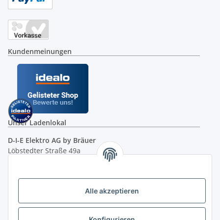
Kundenmeinungen
Unser Ladenlokal
D-I-E Elektro AG by Bräuer
Löbstedter Straße 49a
07749 Jena
( siehe Google-Maps )
Öffnungszeiten:
Mo - Fr:
10.00 - 18.00 Uhr
Alle akzeptieren
Sa:
09.00 - 12.00 Uhr
Ladenpreis versus Internetpreis
Konfigurieren