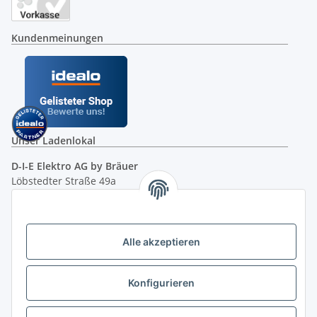
Kundenmeinungen
Unser Ladenlokal
D-I-E Elektro AG by Bräuer
Löbstedter Straße 49a
07749 Jena
( siehe Google-Maps )
Öffnungszeiten:
Mo - Fr:
10.00 - 18.00 Uhr
Alle akzeptieren
Sa:
09.00 - 12.00 Uhr
Ladenpreis versus Internetpreis
Konfigurieren