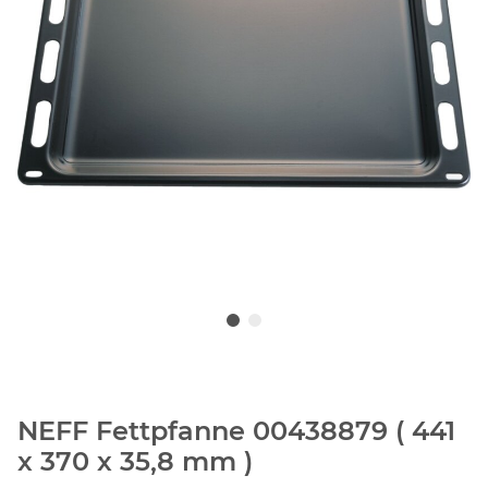
NEFF Fettpfanne 00438879 ( 441
x 370 x 35,8 mm )