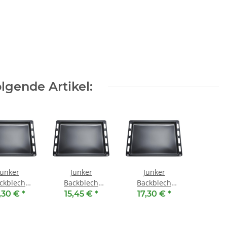
lgende Artikel:
Junker
Junker
Junker
ckblech
Backblech
Backblech
902 ( 441 x
JZ11BA11 ( 441 x
JZ11BE10 ( 441 x
,30 €
*
15,45 €
*
17,30 €
*
x 25 mm )
370 x 25 mm )
370 x 25 mm )