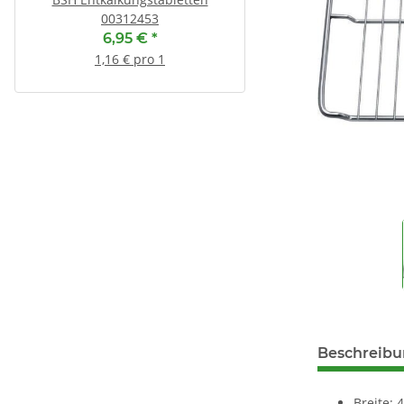
00312453
13,55 €
*
6,95 €
*
1,69 € pro 1
1,16 € pro 1
Beschreib
Breite: