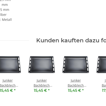
21 mm
375 mm
ilber
: Metall
Kunden kauften dazu fo
Junker
Junker
Junker
Backblech
Backblech
Backblech
Ba
1BE11 ( 441 x
00748225 ( 441 x
00741161 ( 441 x
00666
15,45 €
*
15,45 €
*
15,45 €
*
17
0 x 25 mm )
370 x 25 mm )
370 x 25 mm )
370 