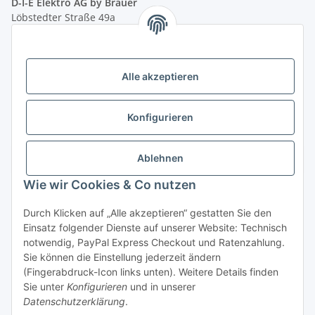
D-I-E Elektro AG by Bräuer
Löbstedter Straße 49a
07749 Jena
( siehe Google-Maps )
Öffnungszeiten:
Mo - Fr:
10.00 - 18.00 Uhr
Alle akzeptieren
Sa:
09.00 - 12.00 Uhr
Ladenpreis versus Internetpreis
Konfigurieren
Vertrag widerrufen
Ablehnen
Wie wir Cookies & Co nutzen
Miele Beratungs-Hotline
: Tel. 036691 - 900067 | Mo - Do:
Durch Klicken auf „Alle akzeptieren“ gestatten Sie den
05.00 - 21.30 Uhr | Freitag: 05.00 - 18.00 Uhr | Samstag: 09.00
Einsatz folgender Dienste auf unserer Website: Technisch
- 12.00 Uhr (0,49€ je angef. Minute) oder per E-Mail über
notwendig, PayPal Express Checkout und Ratenzahlung.
unser
Kontaktformular
Sie können die Einstellung jederzeit ändern
(Fingerabdruck-Icon links unten). Weitere Details finden
* Alle Preise inkl. gesetzlicher USt., zzgl.
Versand
| - ACHTUNG: Bei
Sie unter
Konfigurieren
und in unserer
Einbaugeräten gilt: Die im Produktbild abgebildete Möbelfront ist nicht im
Datenschutzerklärung
.
Lieferumfang enthalten.