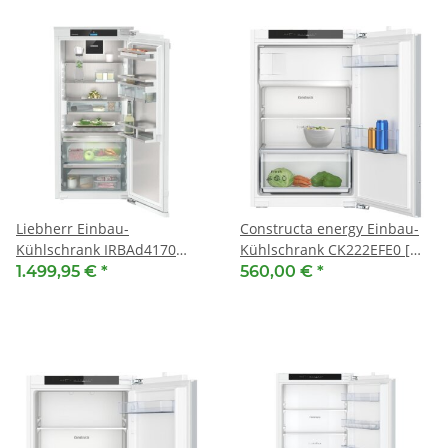
Liebherr Einbau-
Constructa energy Einbau-
Kühlschrank IRBAd4170
Kühlschrank CK222EFE0 [
Peak [ EEK: D ] BioFresh
EEK: E ] mit Gefrierfach, 88 x
1.499,95 €
*
560,00 €
*
Professional und AutoDoor
56 cm, Flachscharnier