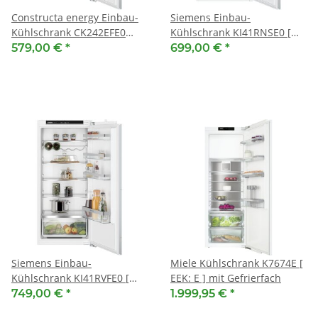
Constructa energy Einbau-
Siemens Einbau-
Kühlschrank CK242EFE0
Kühlschrank KI41RNSE0 [
[EEK: E ] mit Gefrierfach,
EEK: E ] 122.5 x 56 cm,
579,00 €
*
699,00 €
*
122.5 x 56 cm,
Schleppscharnier
Flachscharnier
Siemens Einbau-
Miele Kühlschrank K7674E [
Kühlschrank KI41RVFE0 [
EEK: E ] mit Gefrierfach
EEK: E ] 122.5 x 56 cm,
749,00 €
*
1.999,95 €
*
Flachscharnier