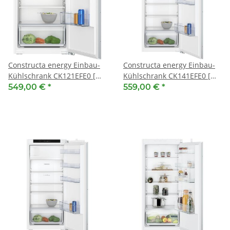
Constructa energy Einbau-
Constructa energy Einbau-
Kühlschrank CK121EFE0 [
Kühlschrank CK141EFE0 [
EEK: E ] 88 x 56 cm,
EEK: E ] 122.5 x 56 cm,
549,00 €
*
559,00 €
*
Flachscharnier
Flachscharnier