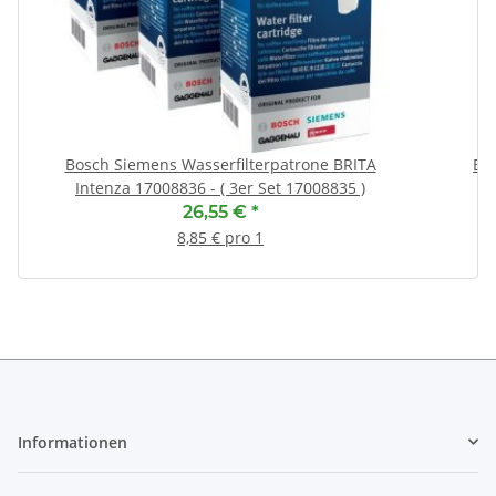
Bosch Siemens Wasserfilterpatrone BRITA
BSH
Intenza 17008836 - ( 3er Set 17008835 )
26,55 €
*
8,85 € pro 1
Informationen