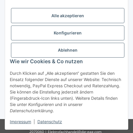
Öffnungszeiten:
Mo - Fr:
10.00 - 18.00 Uhr
Alle akzeptieren
Sa:
09.00 - 12.00 Uhr
Ladenpreis versus Internetpreis
Konfigurieren
Vertrag widerrufen
Ablehnen
Wie wir Cookies & Co nutzen
Miele Beratungs-Hotline
: Tel. 036691 - 900067 | Mo - Do:
Durch Klicken auf „Alle akzeptieren“ gestatten Sie den
05.00 - 21.30 Uhr | Freitag: 05.00 - 18.00 Uhr | Samstag: 09.00
Einsatz folgender Dienste auf unserer Website: Technisch
- 12.00 Uhr (0,49€ je angef. Minute) oder per E-Mail über
notwendig, PayPal Express Checkout und Ratenzahlung.
unser
Kontaktformular
Sie können die Einstellung jederzeit ändern
(Fingerabdruck-Icon links unten). Weitere Details finden
* Alle Preise inkl. gesetzlicher USt., zzgl.
Versand
| - ACHTUNG: Bei
Sie unter
Konfigurieren
und in unserer
Einbaugeräten gilt: Die im Produktbild abgebildete Möbelfront ist nicht im
Datenschutzerklärung
.
Lieferumfang enthalten.
Impressum
|
Datenschutz
© D-I-E Elektro AG | Göschwitzer Str. 56 | 07745 Jena | Tel.: 03641-
2070060 | Elektrofachhandel@die-eag.com