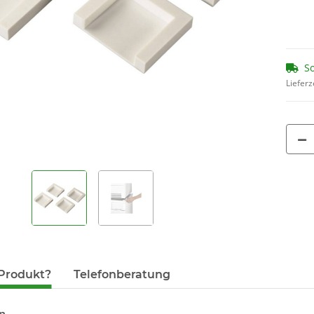
00312453
14
6,95 €
*
1,86
1,16 € pro 1
So
Lieferz
Produkt?
Telefonberatung