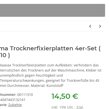
a Trocknerfixierplatten 4er-Set (
310 )
Xaavax Trocknerfixierplatten zum Aufkleben: verhindern das
Verrutschen des Trockners auf der Waschmaschine, Kleber ist
unempfindlich gegen Feuchtigkeit und
Temperaturschwankungen, geeignet für Trocknerfüße bis 45
mm Durchmesser, Material: Kunststoff
14,50 €
elnummer:
00111310
4047443132161
orie:
Zubehör
inkl. 19% USt. , Zzgl.
rbox E 8300ER
Siemens Brita Intenza
S