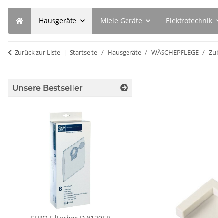
Hausgeräte
Miele Geräte
Elektrotechnik
Zurück zur Liste
Startseite
Hausgeräte
WÄSCHEPFLEGE
Zu
Unsere Bestseller
SEBO Filterbox D 8120ER
BSH Flüssigentkalker 0