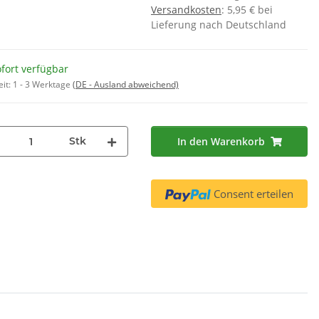
Versandkosten
: 5,95 € bei
Wasserfilter TZ70003
,90 €
*
Lieferung nach Deutschland
9,95 €
*
 € pro 1
fort verfügbar
eit:
1 - 3 Werktage
(DE - Ausland abweichend)
Stk
In den Warenkorb
Consent erteilen