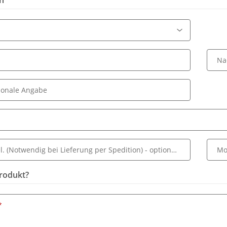
n
Na
ionale Angabe
l. (Notwendig bei Lieferung per Spedition)
- optionale Angabe
Mo
rodukt?