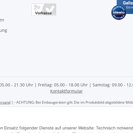
en
gung
 05.00 - 21.30 Uhr | Freitag: 05.00 - 18.00 Uhr | Samstag: 09.00 - 1
Kontaktformular
ersand
| - ACHTUNG: Bei Einbaugeräten gilt: Die im Produktbild abgebildete Möbel
 AG | Göschwitzer Str. 56 | 07745 Jena | Tel.: 03641- 2070060 | Elektrofachhan
den Einsatz folgender Dienste auf unserer Website: Technisch notwend