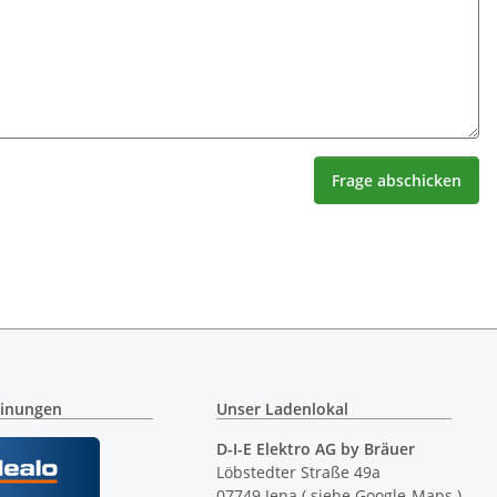
Frage abschicken
inungen
Unser Ladenlokal
D-I-E Elektro AG by Bräuer
Löbstedter Straße 49a
07749 Jena
( siehe Google-Maps )