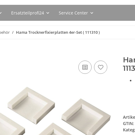
Ersatzteilprofi24
Service Center
behör
Hama Trocknerfixierplatten 4er-Set ( 111310 )
Ham
111
Artik
GTIN:
Kateg
0311680 (
BSH Entkalkungstabletten
SEBO Filte