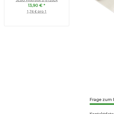
500 ml )
13,90 €
*
8,55 €
*
1,74 € pro 1
17,10 € pro 1 l
Frage zum 