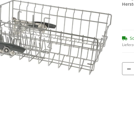
Herste
So
Lieferz
120ER
SEBO Filterbox E 8300ER
SEBO Filte
14,90 €
*
13
1,86 € pro 1
1,74