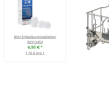
BSH Entkalkungstabletten
SEBO Filterbox D 8
00312453
13,90 €
*
6,95 €
*
1,74 € pro 1
1,16 € pro 1