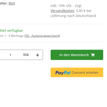
ller:
BSH
inkl. 19% USt. , Zzgl.
Versandkosten
: 5,95 € bei
Lieferung nach Deutschland
fort verfügbar
eit:
1 - 3 Werktage
(DE - Ausland abweichend)
rbox K 6629ER
Bosch Siemens
BSH
Wasserfilterpatrone BRITA
0031
,90 €
*
Intenza 17008836 - ( 3er Set
26,55 €
*
 € pro 1
17008835 )
8,85 € pro 1
Stk
In den Warenkorb
Consent erteilen