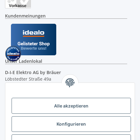
Kundenmeinungen
Unser Ladenlokal
D-I-E Elektro AG by Bräuer
Löbstedter Straße 49a
07749 Jena
( siehe Google-Maps )
Öffnungszeiten:
Mo - Fr:
10.00 - 18.00 Uhr
Alle akzeptieren
Sa:
09.00 - 12.00 Uhr
Ladenpreis versus Internetpreis
Konfigurieren