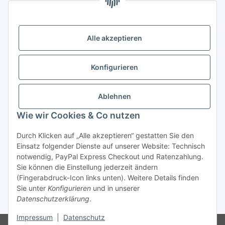
07749 Jena
( siehe Google-Maps )
Öffnungszeiten:
Mo - Fr:
10.00 - 18.00 Uhr
Alle akzeptieren
Sa:
09.00 - 12.00 Uhr
Ladenpreis versus Internetpreis
Konfigurieren
Vertrag widerrufen
Ablehnen
Wie wir Cookies & Co nutzen
Miele Beratungs-Hotline
: Tel. 036691 - 900067 | Mo - Do:
Durch Klicken auf „Alle akzeptieren“ gestatten Sie den
05.00 - 21.30 Uhr | Freitag: 05.00 - 18.00 Uhr | Samstag: 09.00
Einsatz folgender Dienste auf unserer Website: Technisch
- 12.00 Uhr (0,49€ je angef. Minute) oder per E-Mail über
notwendig, PayPal Express Checkout und Ratenzahlung.
unser
Kontaktformular
Sie können die Einstellung jederzeit ändern
(Fingerabdruck-Icon links unten). Weitere Details finden
* Alle Preise inkl. gesetzlicher USt., zzgl.
Versand
| - ACHTUNG: Bei
Sie unter
Konfigurieren
und in unserer
Einbaugeräten gilt: Die im Produktbild abgebildete Möbelfront ist nicht im
Datenschutzerklärung
.
Lieferumfang enthalten.
Impressum
|
Datenschutz