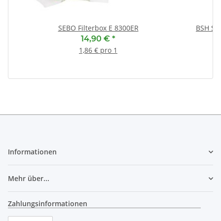
SEBO Filterbox E 8300ER
BSH Sp
14,90 €
*
1,86 € pro 1
Informationen
Mehr über...
Zahlungsinformationen