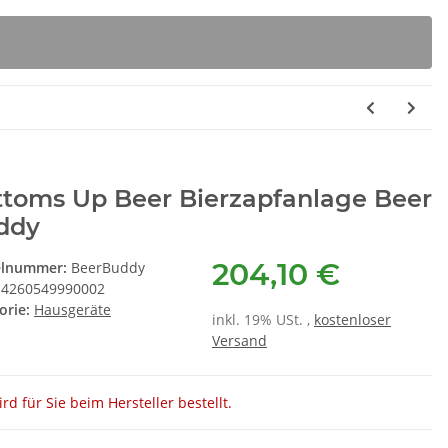
ttoms Up Beer Bierzapfanlage Beer
ddy
204,10 €
elnummer:
BeerBuddy
4260549990002
orie:
Hausgeräte
inkl. 19% USt. ,
kostenloser
Versand
rd für Sie beim Hersteller bestellt.
rbox D 8120ER
BSH 00312474 Pflegemittel für
SUS