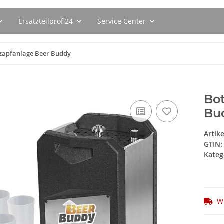
Ersatzteilprofi24
Service Center
zapfanlage Beer Buddy
Bo
Bu
Artik
GTIN:
Kateg
Wi
629ER
SEBO Filterbox X 5093ER
SEBO Filte