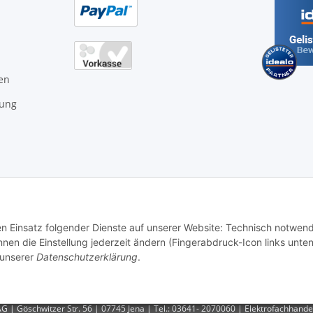
en
gung
den Einsatz folgender Dienste auf unserer Website: Technisch notwend
 05.00 - 21.30 Uhr | Freitag: 05.00 - 18.00 Uhr | Samstag: 09.00 - 1
en die Einstellung jederzeit ändern (Fingerabdruck-Icon links unten
Kontaktformular
 unserer
Datenschutzerklärung
.
ersand
| - ACHTUNG: Bei Einbaugeräten gilt: Die im Produktbild abgebildete Möbel
 AG | Göschwitzer Str. 56 | 07745 Jena | Tel.: 03641- 2070060 | Elektrofachhan