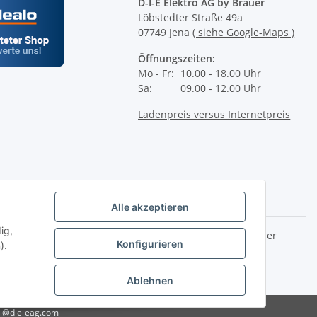
D-I-E Elektro AG by Bräuer
Löbstedter Straße 49a
07749 Jena
( siehe Google-Maps )
Öffnungszeiten:
Mo - Fr:
10.00 - 18.00 Uhr
Sa:
09.00 - 12.00 Uhr
Ladenpreis versus Internetpreis
Alle akzeptieren
ig,
2.00 Uhr (0,49€ je angef. Minute) oder per E-Mail über unser
Konfigurieren
).
front ist nicht im Lieferumfang enthalten.
Ablehnen
del@die-eag.com