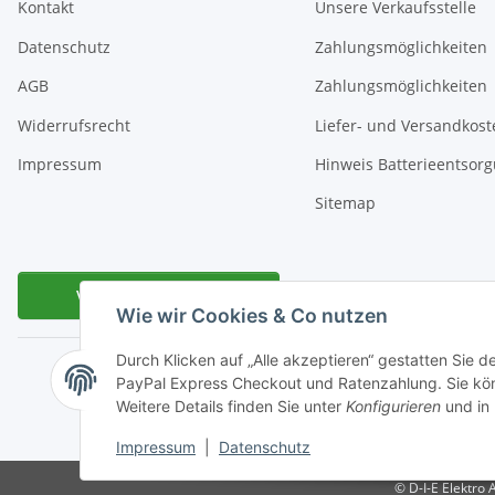
Kontakt
Unsere Verkaufsstelle
Datenschutz
Zahlungsmöglichkeiten
AGB
Zahlungsmöglichkeiten
Widerrufsrecht
Liefer- und Versandkost
Impressum
Hinweis Batterieentsor
Sitemap
Vertrag widerrufen
Wie wir Cookies & Co nutzen
Durch Klicken auf „Alle akzeptieren“ gestatten Sie 
Miele Beratungs-Hotline
: Tel. 036691 - 900067 | Mo - Do:
PayPal Express Checkout und Ratenzahlung. Sie könn
Weitere Details finden Sie unter
Konfigurieren
und in
* Alle Preise inkl. gesetzlicher USt., zzgl.
V
Impressum
|
Datenschutz
© D-I-E Elektro