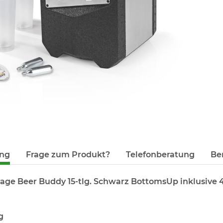
13,55 €
*
13
1,69 € pro 1
1,74
ung
Frage zum Produkt?
Telefonberatung
Be
age Beer Buddy 15-tlg. Schwarz BottomsUp inklusive 
g