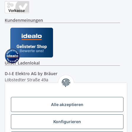
Kundenmeinungen
Unser Ladenlokal
D-I-E Elektro AG by Bräuer
Löbstedter Straße 49a
07749 Jena
( siehe Google-Maps )
Öffnungszeiten:
Mo - Fr:
10.00 - 18.00 Uhr
Alle akzeptieren
Sa:
09.00 - 12.00 Uhr
Ladenpreis versus Internetpreis
Konfigurieren