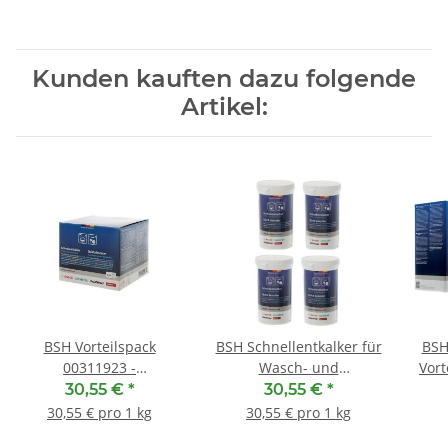
Kunden kauften dazu folgende
Artikel:
BSH Vorteilspack
BSH Schnellentkalker für
BSH
00311923 -
Wasch- und
Vort
Schnellentkalker für
Spülmaschinen
30,55 €
*
30,55 €
*
Wasch- und
00312522 - 4 Packungen
30,55 € pro 1 kg
30,55 € pro 1 kg
Spülmaschinen