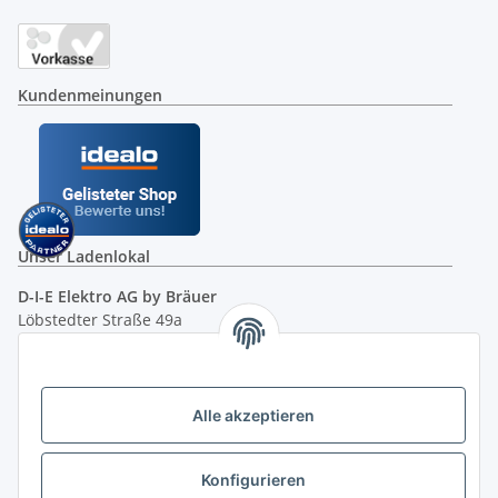
Kundenmeinungen
Unser Ladenlokal
D-I-E Elektro AG by Bräuer
Löbstedter Straße 49a
07749 Jena
( siehe Google-Maps )
Öffnungszeiten:
Mo - Fr:
10.00 - 18.00 Uhr
Alle akzeptieren
Sa:
09.00 - 12.00 Uhr
Ladenpreis versus Internetpreis
Konfigurieren