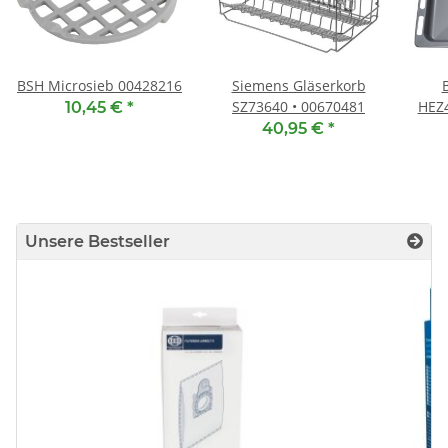
BSH Microsieb 00428216
Siemens Gläserkorb
SZ73640 • 00670481
HEZ4
10,45 €
*
40,95 €
*
Unsere Bestseller