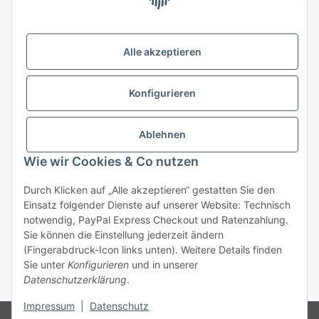
07749 Jena
( siehe Google-Maps )
Öffnungszeiten:
Mo - Fr:
10.00 - 18.00 Uhr
Alle akzeptieren
Sa:
09.00 - 12.00 Uhr
Ladenpreis versus Internetpreis
Konfigurieren
Vertrag widerrufen
Ablehnen
Wie wir Cookies & Co nutzen
Miele Beratungs-Hotline
: Tel. 036691 - 900067 | Mo - Do:
Durch Klicken auf „Alle akzeptieren“ gestatten Sie den
05.00 - 21.30 Uhr | Freitag: 05.00 - 18.00 Uhr | Samstag: 09.00
Einsatz folgender Dienste auf unserer Website: Technisch
- 12.00 Uhr (0,49€ je angef. Minute) oder per E-Mail über
notwendig, PayPal Express Checkout und Ratenzahlung.
unser
Kontaktformular
Sie können die Einstellung jederzeit ändern
(Fingerabdruck-Icon links unten). Weitere Details finden
* Alle Preise inkl. gesetzlicher USt., zzgl.
Versand
| - ACHTUNG: Bei
Sie unter
Konfigurieren
und in unserer
Einbaugeräten gilt: Die im Produktbild abgebildete Möbelfront ist nicht im
Datenschutzerklärung
.
Lieferumfang enthalten.
Impressum
|
Datenschutz
© D-I-E Elektro AG | Göschwitzer Str. 56 | 07745 Jena | Tel.: 03641-