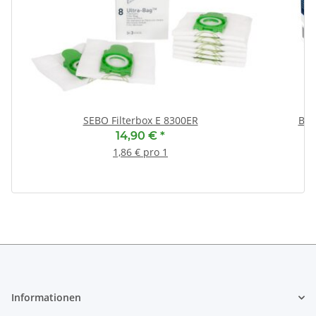
SEBO Filterbox E 8300ER
Bos
In
14,90 €
*
1,86 € pro 1
Informationen