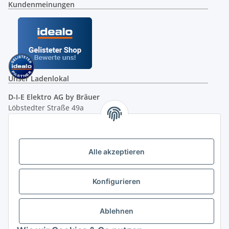
Kundenmeinungen
Unser Ladenlokal
D-I-E Elektro AG by Bräuer
Löbstedter Straße 49a
07749 Jena
( siehe Google-Maps )
Öffnungszeiten:
Mo - Fr:
10.00 - 18.00 Uhr
Alle akzeptieren
Sa:
09.00 - 12.00 Uhr
Ladenpreis versus Internetpreis
Konfigurieren
Vertrag widerrufen
Ablehnen