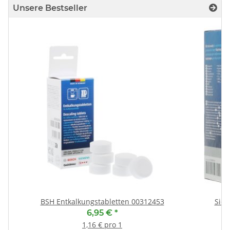
Unsere Bestseller
(
BSH Entkalkungstabletten 00312453
Siem
6,95 €
*
1,16 € pro 1