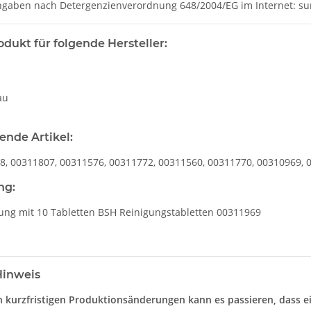
Angaben nach Detergenzienverordnung 648/2004/EG im Internet: s
odukt für folgende Hersteller:
s
au
gende Artikel:
8, 00311807, 00311576, 00311772, 00311560, 00311770, 00310969, 
ng:
kung mit 10 Tabletten BSH Reinigungstabletten 00311969
Hinweis
 kurzfristigen Produktionsänderungen kann es passieren, dass ei