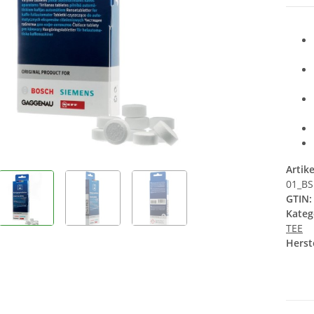
RD12 für Miele
13,55 €
*
16
1,69 € pro 1
Artik
01_B
GTIN:
Kateg
TEE
Herste