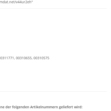
umdat.net/v44ur2eh"
00311771, 00310655, 00310575
ne der folgenden Artikelnummern geliefert wird: