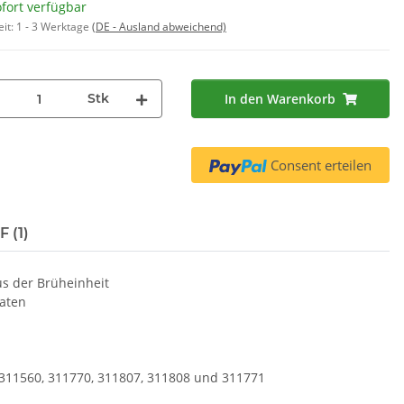
fort verfügbar
eit:
1 - 3 Werktage
(DE - Ausland abweichend)
Stk
In den Warenkorb
Consent erteilen
 (1)
s der Brüheinheit
aten
, 311560, 311770, 311807, 311808 und 311771