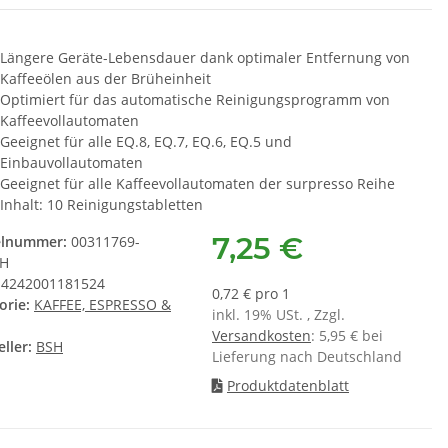
 4151283 - 2er Set
Wasserfilter TZ70003
,50 €
*
9,95 €
*
Längere Geräte-Lebensdauer dank optimaler Entfernung von
Kaffeeölen aus der Brüheinheit
Optimiert für das automatische Reinigungsprogramm von
Kaffeevollautomaten
Geeignet für alle EQ.8, EQ.7, EQ.6, EQ.5 und
Einbauvollautomaten
Geeignet für alle Kaffeevollautomaten der surpresso Reihe
Inhalt: 10 Reinigungstabletten
7,25 €
elnummer:
00311769-
SH
4242001181524
0,72 € pro 1
orie:
KAFFEE, ESPRESSO &
inkl. 19% USt. , Zzgl.
Versandkosten
: 5,95 € bei
ller:
BSH
Lieferung nach Deutschland
Produktdatenblatt