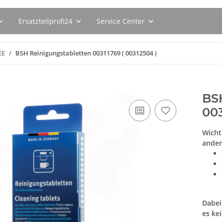
Ersatzteilprofi24
Service Center
EE
BSH Reinigungstabletten 00311769 ( 00312504 )
BSH
003
Wicht
ander
Dabei
es ke
120ER
SEBO Filterbox X 5093ER
SUSPA Origi