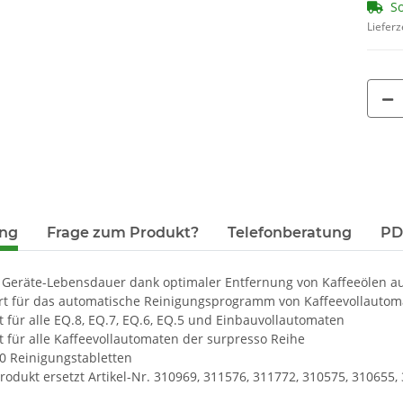
So
Lieferz
ung
Frage zum Produkt?
Telefonberatung
PDF
 Geräte-Lebensdauer dank optimaler Entfernung von Kaffeeölen au
rt für das automatische Reinigungsprogramm von Kaffeevollautom
 für alle EQ.8, EQ.7, EQ.6, EQ.5 und Einbauvollautomaten
 für alle Kaffeevollautomaten der surpresso Reihe
10 Reinigungstabletten
rodukt ersetzt Artikel-Nr. 310969, 311576, 311772, 310575, 310655