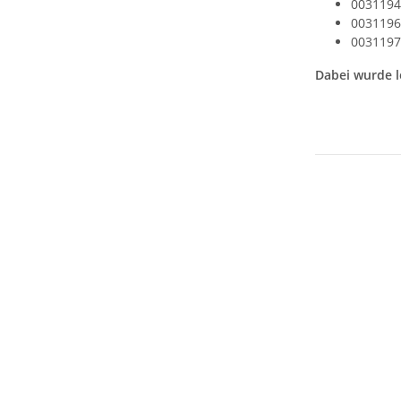
0031194
0031196
0031197
Dabei wurde l