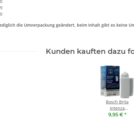
0
9
0
ediglich die Umverpackung geändert, beim Inhalt gibt es keine U
Kunden kauften dazu fo
Bosch Brita
Intenza
Wasserfilter
9,95 €
*
00575491