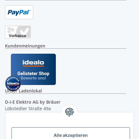
Kundenmeinungen
Unser Ladenlokal
D-I-E Elektro AG by Bräuer
Löbstedter Straße 49a
07749 Jena
( siehe Google-Maps )
Öffnungszeiten:
Mo - Fr:
10.00 - 18.00 Uhr
Alle akzeptieren