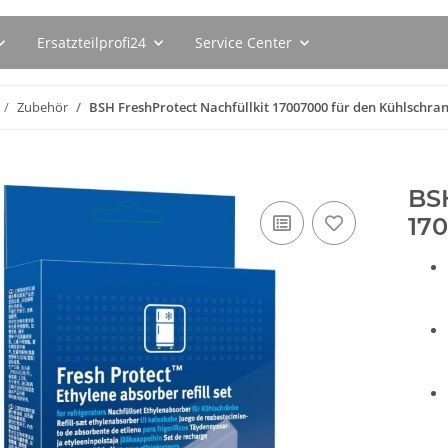
Ersatzteilprofi24
Service Center
Zubehör
BSH FreshProtect Nachfüllkit 17007000 für den Kühlschra
BSH
17
120ER
BSH Entkalkungstabletten
Bosch