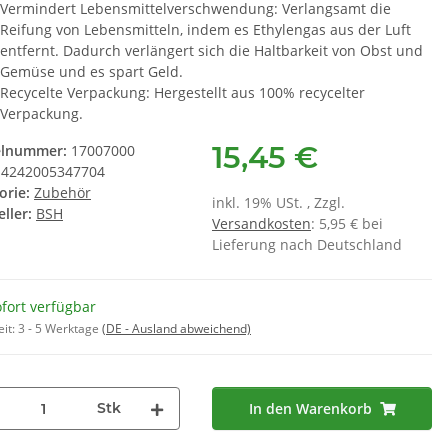
Vermindert Lebensmittelverschwendung: Verlangsamt die
rpatrone BRITA
Wasserfilter TZ70003
Reifung von Lebensmitteln, indem es Ethylengas aus der Luft
8836 - ( 3er Set
,55 €
*
9,95 €
*
entfernt. Dadurch verlängert sich die Haltbarkeit von Obst und
08835 )
 € pro 1
Gemüse und es spart Geld.
Recycelte Verpackung: Hergestellt aus 100% recycelter
Verpackung.
15,45 €
elnummer:
17007000
4242005347704
orie:
Zubehör
inkl. 19% USt. , Zzgl.
ller:
BSH
Versandkosten
: 5,95 € bei
Lieferung nach Deutschland
fort verfügbar
eit:
3 - 5 Werktage
(DE - Ausland abweichend)
Stk
In den Warenkorb