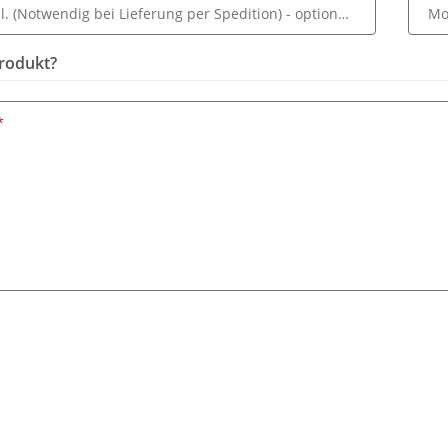
l. (Notwendig bei Lieferung per Spedition)
- optionale Angabe
Mo
rodukt?