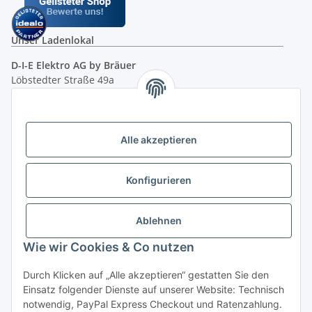
Unser Ladenlokal
D-I-E Elektro AG by Bräuer
Löbstedter Straße 49a
07749 Jena
( siehe Google-Maps )
Öffnungszeiten:
Mo - Fr:
10.00 - 18.00 Uhr
Alle akzeptieren
Sa:
09.00 - 12.00 Uhr
Ladenpreis versus Internetpreis
Konfigurieren
Vertrag widerrufen
Ablehnen
Wie wir Cookies & Co nutzen
Miele Beratungs-Hotline
: Tel. 036691 - 900067 | Mo - Do:
Durch Klicken auf „Alle akzeptieren“ gestatten Sie den
05.00 - 21.30 Uhr | Freitag: 05.00 - 18.00 Uhr | Samstag: 09.00
Einsatz folgender Dienste auf unserer Website: Technisch
- 12.00 Uhr (0,49€ je angef. Minute) oder per E-Mail über
notwendig, PayPal Express Checkout und Ratenzahlung.
unser
Kontaktformular