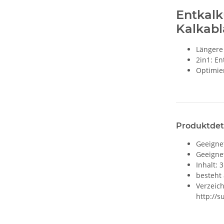
Entkalk
Kalkab
Längere
2in1: En
Optimie
Produktdet
Geeignet
Geeignet
Inhalt: 
besteht
Verzeic
http://s