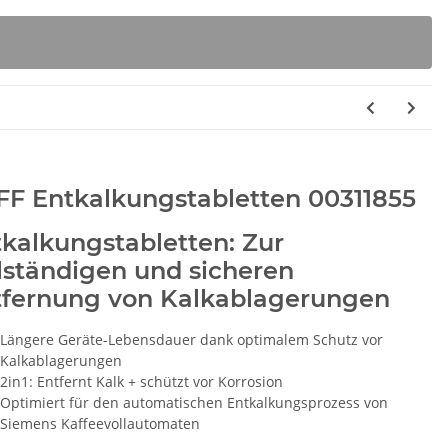
FF Entkalkungstabletten 00311855
kalkungstabletten: Zur
lständigen und sicheren
tfernung von Kalkablagerungen
Längere Geräte-Lebensdauer dank optimalem Schutz vor
Kalkablagerungen
2in1: Entfernt Kalk + schützt vor Korrosion
Optimiert für den automatischen Entkalkungsprozess von
Siemens Kaffeevollautomaten
chinenreiniger
BSH 00312474 Pflegemittel für
BS