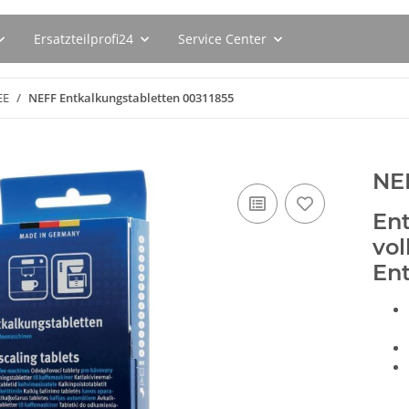
Ersatzteilprofi24
Service Center
EE
NEFF Entkalkungstabletten 00311855
NE
Ent
vol
En
093ER
SEBO Filterbox K 6629ER
BSH Spülmas