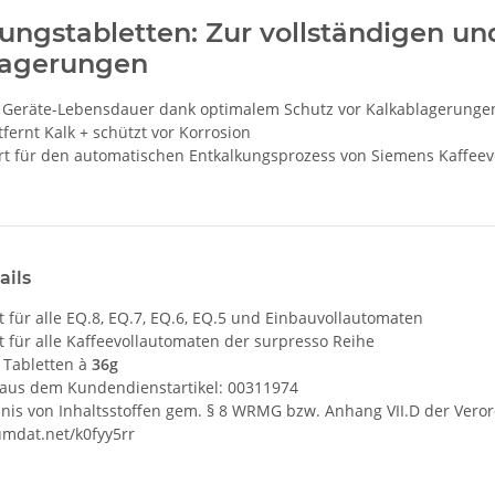
ungstabletten: Zur vollständigen un
lagerungen
 Geräte-Lebensdauer dank optimalem Schutz vor Kalkablagerunge
tfernt Kalk + schützt vor Korrosion
rt für den automatischen Entkalkungsprozess von Siemens Kaffee
ails
 für alle EQ.8, EQ.7, EQ.6, EQ.5 und Einbauvollautomaten
 für alle Kaffeevollautomaten der surpresso Reihe
3 Tabletten à
36g
 aus dem Kundendienstartikel: 00311974
hnis von Inhaltsstoffen gem. § 8 WRMG bzw. Anhang VII.D der Vero
umdat.net/k0fyy5rr