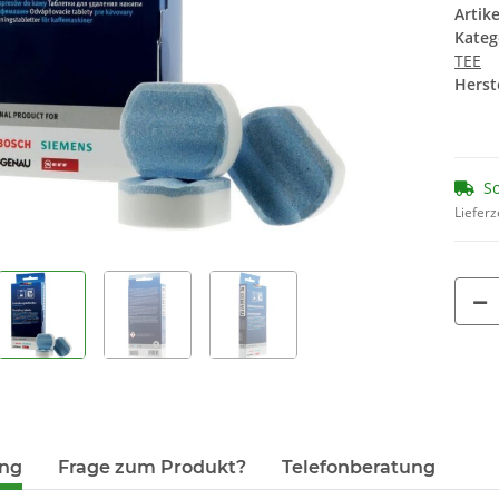
Artik
00312478 0031
13,90 €
*
Kateg
Ersatz f
7,
1,74 € pro 1
TEE
44,17 
Herste
So
Lieferz
ung
Frage zum Produkt?
Telefonberatung