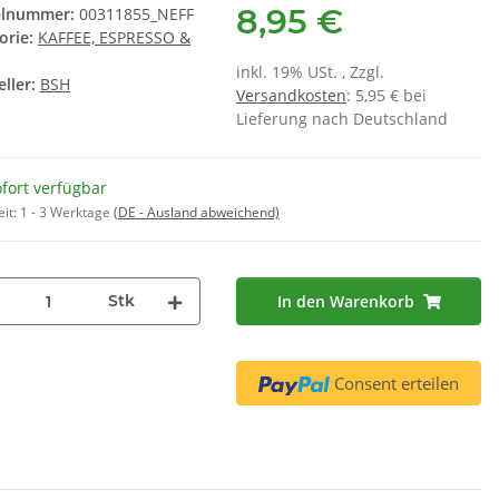
8,95 €
elnummer:
00311855_NEFF
2477 ( 4 x 45g )
Wärmepumpentrockner MIT
orie:
KAFFEE, ESPRESSO &
ür 00312194
INTEGRIERTEM
95 €
*
27,40 €
*
PFLEGEPROGRAMM (CP1/CP2)
inkl. 19% USt. , Zzgl.
€ pro 1 kg
5,48 € pro 100 ml
ller:
BSH
Versandkosten
: 5,95 € bei
Lieferung nach Deutschland
fort verfügbar
eit:
1 - 3 Werktage
(DE - Ausland abweichend)
Stk
In den Warenkorb
Consent erteilen