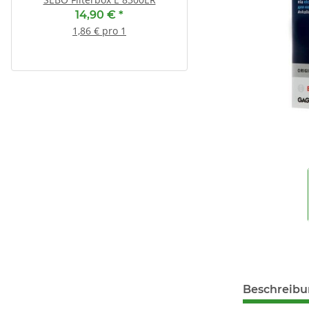
14,90 €
*
13,55 €
*
1,86 € pro 1
1,69 € pro 1
Beschreib