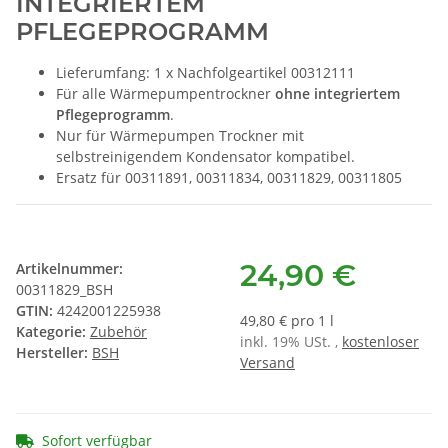
INTEGRIERTEM
PFLEGEPROGRAMM
Lieferumfang: 1 x Nachfolgeartikel 00312111
Für alle Wärmepumpentrockner
ohne integriertem
Pflegeprogramm
.
Nur für Wärmepumpen Trockner mit
selbstreinigendem Kondensator kompatibel.
Ersatz für 00311891, 00311834, 00311829, 00311805
24,90 €
Artikelnummer:
00311829_BSH
GTIN:
4242001225938
49,80 € pro 1 l
Kategorie:
Zubehör
inkl. 19% USt. ,
kostenloser
Hersteller:
BSH
Versand
Sofort verfügbar