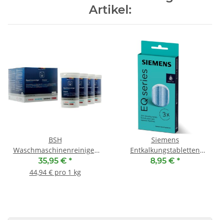
Artikel:
BSH
Siemens
Waschmaschinenreiniger
Entkalkungstabletten
00311929 ( Nachfolger
TZ80002A • 00312560
35,95 €
*
8,95 €
*
00312520 )
44,94 € pro 1 kg