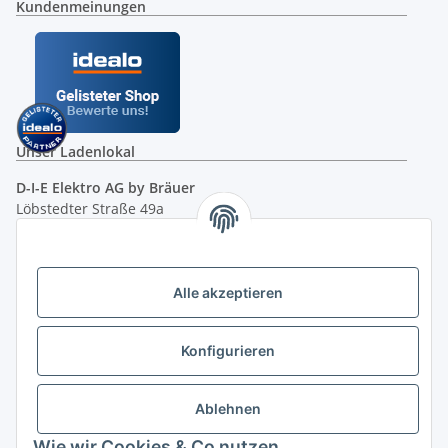
Kundenmeinungen
Unser Ladenlokal
D-I-E Elektro AG by Bräuer
Löbstedter Straße 49a
07749 Jena
( siehe Google-Maps )
Öffnungszeiten:
Mo - Fr:
10.00 - 18.00 Uhr
Alle akzeptieren
Sa:
09.00 - 12.00 Uhr
Ladenpreis versus Internetpreis
Konfigurieren
Vertrag widerrufen
Ablehnen
Wie wir Cookies & Co nutzen