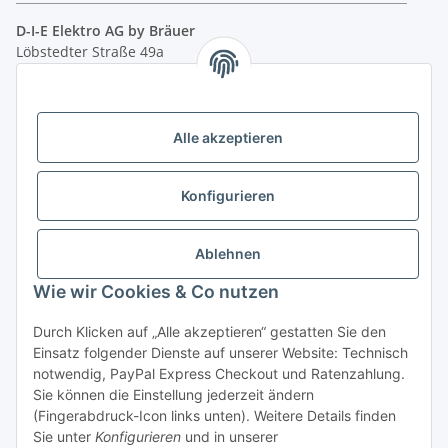
D-I-E Elektro AG by Bräuer
Löbstedter Straße 49a
07749 Jena
( siehe Google-Maps )
Öffnungszeiten:
Mo - Fr:
10.00 - 18.00 Uhr
Alle akzeptieren
Sa:
09.00 - 12.00 Uhr
Ladenpreis versus Internetpreis
Konfigurieren
Vertrag widerrufen
Ablehnen
Wie wir Cookies & Co nutzen
Miele Beratungs-Hotline
: Tel. 036691 - 900067 | Mo - Do:
Durch Klicken auf „Alle akzeptieren“ gestatten Sie den
05.00 - 21.30 Uhr | Freitag: 05.00 - 18.00 Uhr | Samstag: 09.00
Einsatz folgender Dienste auf unserer Website: Technisch
- 12.00 Uhr (0,49€ je angef. Minute) oder per E-Mail über
notwendig, PayPal Express Checkout und Ratenzahlung.
unser
Kontaktformular
Sie können die Einstellung jederzeit ändern
(Fingerabdruck-Icon links unten). Weitere Details finden
* Alle Preise inkl. gesetzlicher USt., zzgl.
Versand
| - ACHTUNG: Bei
Sie unter
Konfigurieren
und in unserer
Einbaugeräten gilt: Die im Produktbild abgebildete Möbelfront ist nicht im