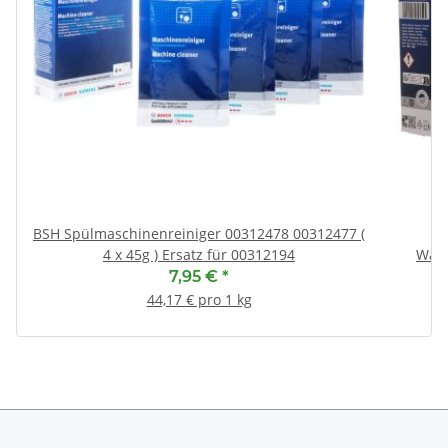
BSH Spülmaschinenreiniger 00312478 00312477 (
4 x 45g ) Ersatz für 00312194
Wär
7,95 €
*
44,17 € pro 1 kg