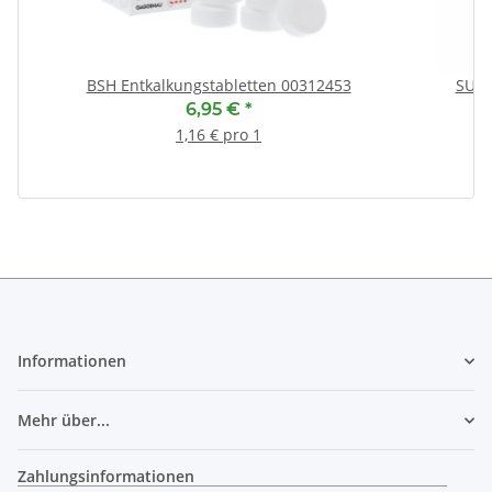
BSH Entkalkungstabletten 00312453
SUSP
6,95 €
*
1,16 € pro 1
Informationen
Mehr über...
Zahlungsinformationen