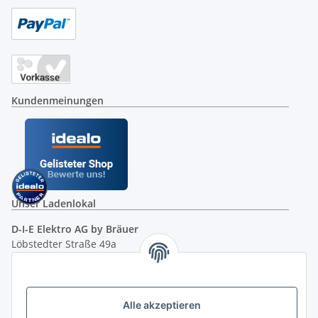
Kundenmeinungen
Unser Ladenlokal
D-I-E Elektro AG by Bräuer
Löbstedter Straße 49a
07749 Jena
( siehe Google-Maps )
Öffnungszeiten:
Mo - Fr:
10.00 - 18.00 Uhr
Alle akzeptieren
Sa:
09.00 - 12.00 Uhr