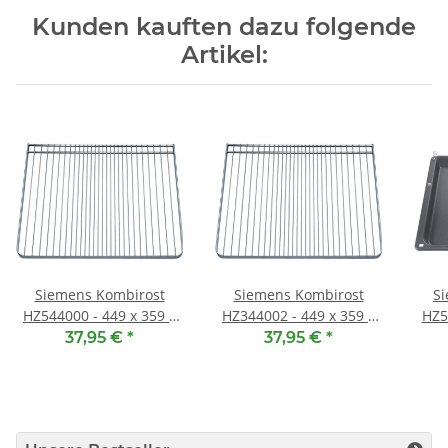
Kunden kauften dazu folgende
Artikel:
Siemens Kombirost
Siemens Kombirost
S
HZ544000 - 449 x 359 x
HZ344002 - 449 x 359 x
HZ5
15 mm
15 mm
37,95 €
*
37,95 €
*