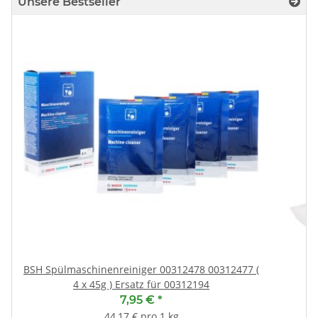
Unsere Bestseller
BSH Spülmaschinenreiniger 00312478 00312477 (
4 x 45g ) Ersatz für 00312194
7,95 €
*
44,17 € pro 1 kg