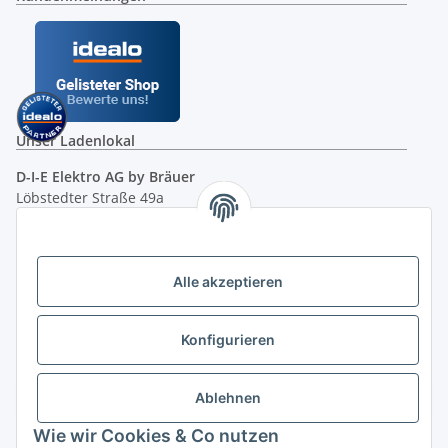
Unser Ladenlokal
D-I-E Elektro AG by Bräuer
Löbstedter Straße 49a
07749 Jena
( siehe Google-Maps )
Öffnungszeiten:
Mo - Fr:
10.00 - 18.00 Uhr
Alle akzeptieren
Sa:
09.00 - 12.00 Uhr
Ladenpreis versus Internetpreis
Konfigurieren
Vertrag widerrufen
Ablehnen
Wie wir Cookies & Co nutzen