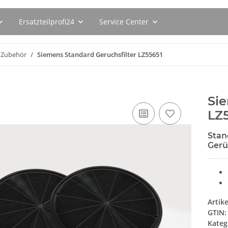
Ersatzteilprofi24
Service Center
Zubehör
Siemens Standard Geruchsfilter LZ55651
Sie
LZ
Stan
Gerü
Artik
GTIN:
Kateg
120ER
BSH Spülmaschinenreiniger
BSH Flüssigent