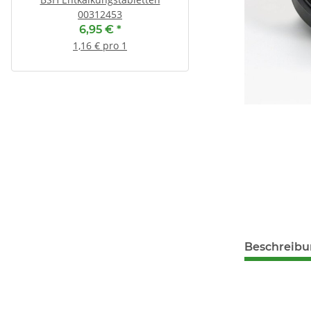
00312453
13,90 €
*
6,95 €
*
1,74 € pro 1
1,16 € pro 1
Beschreib