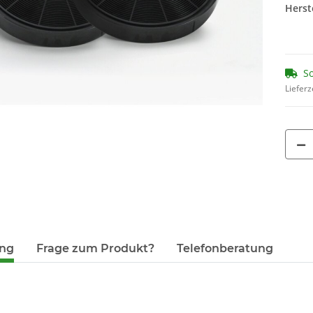
Herste
00312478 00312477 ( 4 x 45g )
50
Ersatz für 00312194
7,95 €
*
8,
44,17 € pro 1 kg
17,10
So
Lieferz
ung
Frage zum Produkt?
Telefonberatung