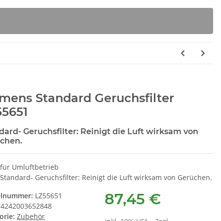
mens Standard Geruchsfilter
55651
dard- Geruchsfilter: Reinigt die Luft wirksam von
chen.
für Umluftbetrieb
Standard- Geruchsfilter: Reinigt die Luft wirksam von Gerüchen.
87,45 €
elnummer:
LZ55651
4242003652848
orie:
Zubehör
kalker 00311680 (
SUSPA Original Stoßdämpfer