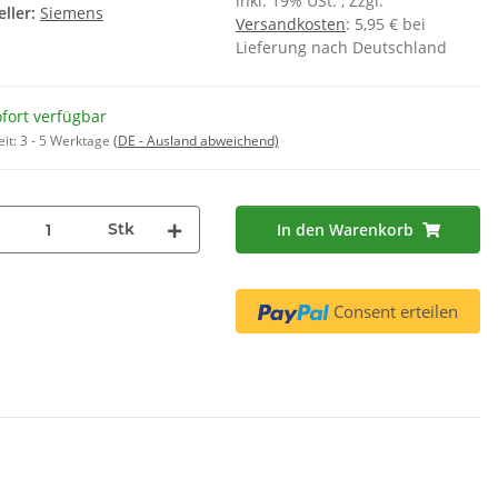
inkl. 19% USt. , Zzgl.
ller:
Siemens
0 ml )
RD12 für Miele 4151283 - 2er Set
Versandkosten
: 5,95 € bei
55 €
*
16,50 €
*
Lieferung nach Deutschland
 € pro 1 l
fort verfügbar
eit:
3 - 5 Werktage
(DE - Ausland abweichend)
Stk
In den Warenkorb
Consent erteilen