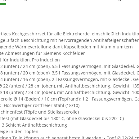
iges Kochgeschirrset für alle Elektroherde, einschließlich Induktio
ige 3-fach Beschichtung mit hervorragenden Antihafteigenschafte
agende Wärmeverteilung dank Kapselboden mit Aluminiumkern
te Abmessungen für Siemens Kochfelder
 für Induktion, Pro Induction
2 (unten) / 24 cm (oben), 5,5 l Fassungsvermögen, mit Glasdeckel. 
8 (unten) / 20 cm (oben), 3,5 l Fassungsvermögen, mit Glasdeckel. 
4 (unten) / 16 cm (oben), 2 l Fassungsvermögen, mit Glasdeckel. Ge
 22 (unten) / 28 cm (oben), mit Antihaftbeschichtung. Gewicht: 13
 18 (unten) / 24 cm (oben), mit Antihaftbeschichtung. Gewicht: 10
serolle Ø 14 (Boden) / 16 cm (Topfrand); 1,2 l Fassungsvermögen. G
: Hochwertiger rostfreier Stahl (18/10)
hinenfest (Töpfe und Stielkasserolle)
fest (mit Glasdeckel bis 180° C, ohne Glasdeckel bis 220° C)
 3 Schicht Antihaftbeschichtung
eige in den Töpfen
elnen Teile können auch separat bestellt werden: - Topf Ø 22/24 c