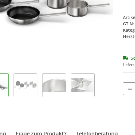
14,90 €
*
13
1,86 € pro 1
1,74
Artik
GTIN:
Kateg
Herste
So
Lieferz
ung
Frage zum Produkt?
Telefonberatung