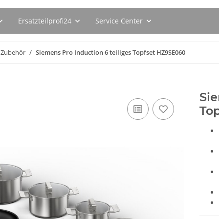
Ersatzteilprofi24
Service Center
Zubehör
Siemens Pro Induction 6 teiliges Topfset HZ9SE060
Sie
To
093ER
SEBO Filterbox E 8300ER
SEBO Filte