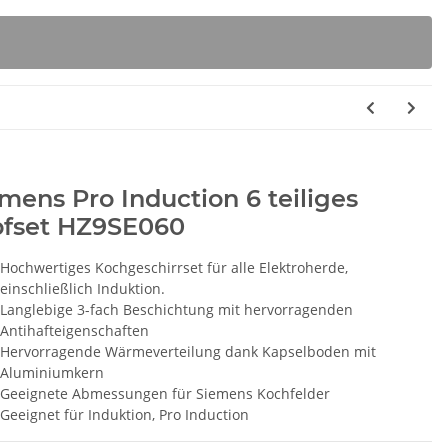
mens Pro Induction 6 teiliges
pfset HZ9SE060
Hochwertiges Kochgeschirrset für alle Elektroherde,
einschließlich Induktion.
Langlebige 3-fach Beschichtung mit hervorragenden
Antihafteigenschaften
Hervorragende Wärmeverteilung dank Kapselboden mit
Aluminiumkern
Geeignete Abmessungen für Siemens Kochfelder
Geeignet für Induktion, Pro Induction
rbox D 8120ER
SUSPA Original Stoßdämpfer
BSH