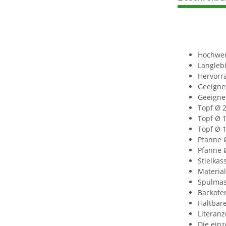
Hochwert
Langleb
Hervorr
Geeigne
Geeignet
Topf Ø 2
Topf Ø 1
Topf Ø 1
Pfanne Ø
Pfanne Ø
Stielkas
Material
Spülmasc
Backofen
Haltbare
Literanz
Die einz