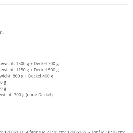
n.
n
Gewicht: 1500 g + Deckel 700 g
Gewicht: 1150 g + Deckel 500 g
wicht: 800 g + Deckel 400 g
50 g
00 g
ewicht: 700 g (ohne Deckel)
m: 17006183. -Pfanne Ø 22/28 cm: 17006185. - Topf Ø 18/20 cm: