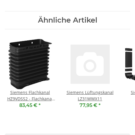
Ähnliche Artikel
Siemens Flachkanal
Siemens Lüftungskanal
S
HZ9VDSS2 - Flachkanal
LZ31WWX11
150 mm,
83,45 €
*
77,95 €
*
Verbindungsstück
weiblich