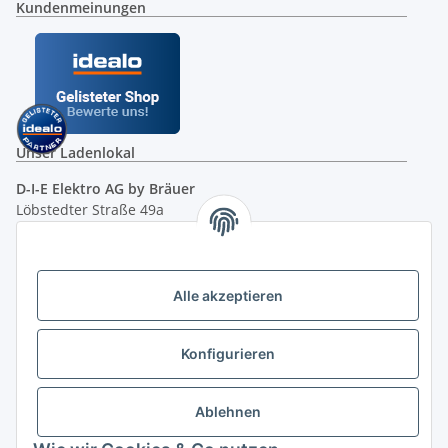
Kundenmeinungen
Unser Ladenlokal
D-I-E Elektro AG by Bräuer
Löbstedter Straße 49a
07749 Jena
( siehe Google-Maps )
Öffnungszeiten:
Mo - Fr:
10.00 - 18.00 Uhr
Alle akzeptieren
Sa:
09.00 - 12.00 Uhr
Ladenpreis versus Internetpreis
Konfigurieren
Vertrag widerrufen
Ablehnen