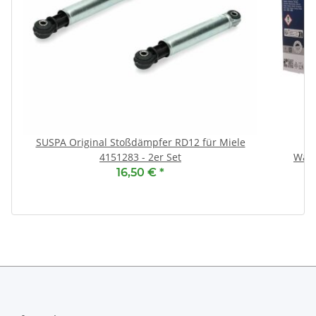
SUSPA Original Stoßdämpfer RD12 für Miele
4151283 - 2er Set
Wär
16,50 €
*