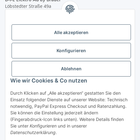
Löbstedter Straße 49a
07749 Jena
( siehe Google-Maps )
Öffnungszeiten:
Mo - Fr:
10.00 - 18.00 Uhr
Alle akzeptieren
Sa:
09.00 - 12.00 Uhr
Ladenpreis versus Internetpreis
Konfigurieren
Vertrag widerrufen
Ablehnen
Wie wir Cookies & Co nutzen
Miele Beratungs-Hotline
: Tel. 036691 - 900067 | Mo - Do:
Durch Klicken auf „Alle akzeptieren“ gestatten Sie den
05.00 - 21.30 Uhr | Freitag: 05.00 - 18.00 Uhr | Samstag: 09.00
Einsatz folgender Dienste auf unserer Website: Technisch
- 12.00 Uhr (0,49€ je angef. Minute) oder per E-Mail über
notwendig, PayPal Express Checkout und Ratenzahlung.
unser
Kontaktformular
Sie können die Einstellung jederzeit ändern
(Fingerabdruck-Icon links unten). Weitere Details finden
* Alle Preise inkl. gesetzlicher USt., zzgl.
Versand
| - ACHTUNG: Bei
Sie unter
Konfigurieren
und in unserer
Einbaugeräten gilt: Die im Produktbild abgebildete Möbelfront ist nicht im
Datenschutzerklärung
.
Lieferumfang enthalten.