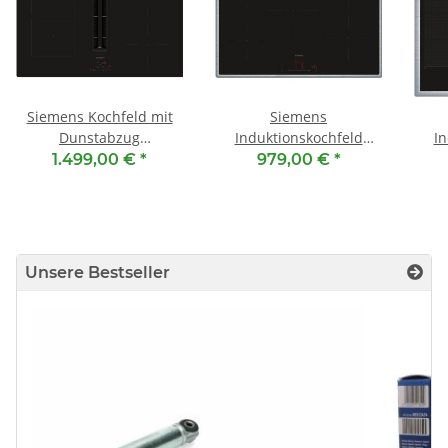
Siemens Kochfeld mit
Siemens
Dunstabzug
Induktionskochfeld
In
ED811BS16E [ EEK: B ]
EH845HVB1E - 80 cm
1.499,00 €
*
979,00 €
*
Induktion, 80 cm
her
Unsere Bestseller