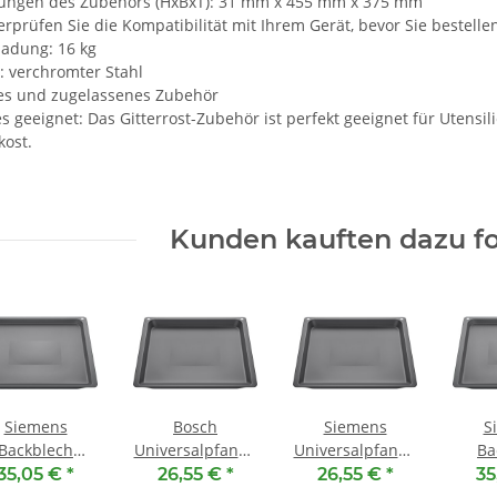
ngen des Zubehörs (HxBxT): 31 mm x 455 mm x 375 mm
erprüfen Sie die Kompatibilität mit Ihrem Gerät, bevor Sie bestelle
ladung: 16 kg
: verchromter Stahl
es und zugelassenes Zubehör
es geeignet: Das Gitterrost-Zubehör ist perfekt geeignet für Utensi
kost.
Kunden kauften dazu fo
Siemens
Bosch
Siemens
S
Backblech
Universalpfanne
Universalpfanne
Ba
HZ531000
HEZ632070 ( 455
HZ632070 ( 455
HZ63
35,05 €
*
26,55 €
*
26,55 €
*
35
illiert ( 455 x
x 375 x 38 mm )
x 375 x 38 mm )
x 375