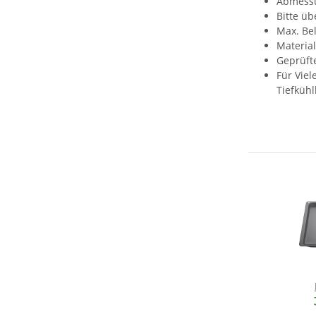
Abmessu
Bitte üb
Max. Be
Material
Geprüft
Für Viel
Tiefkühl
ema