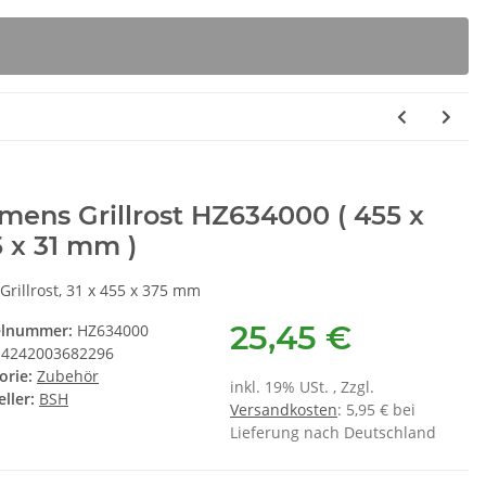
mens Grillrost HZ634000 ( 455 x
 x 31 mm )
Grillrost, 31 x 455 x 375 mm
25,45 €
elnummer:
HZ634000
4242003682296
orie:
Zubehör
inkl. 19% USt. , Zzgl.
ller:
BSH
Versandkosten
: 5,95 € bei
Lieferung nach Deutschland
kungstabletten
SEBO Filterbox D 8120ER
S