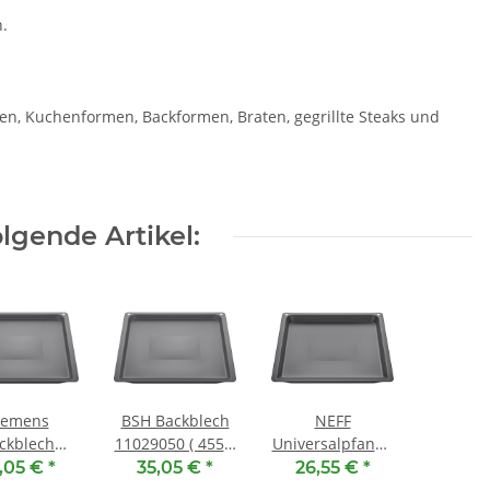
n.
lien, Kuchenformen, Backformen, Braten, gegrillte Steaks und
lgende Artikel:
iemens
BSH Backblech
NEFF
ckblech
11029050 ( 455 x
Universalpfanne
1070 ( 455
375 x 30 mm )
emailliert
,05 €
*
35,05 €
*
26,55 €
*
 x 30 mm )
17002715 ( 455 x