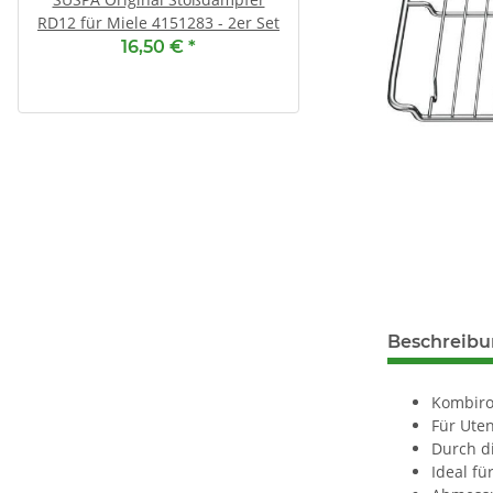
RD12 für Miele 4151283 - 2er Set
13,90 €
*
16,50 €
*
1,74 € pro 1
Beschreib
Kombiro
Für Uten
Durch di
Ideal f