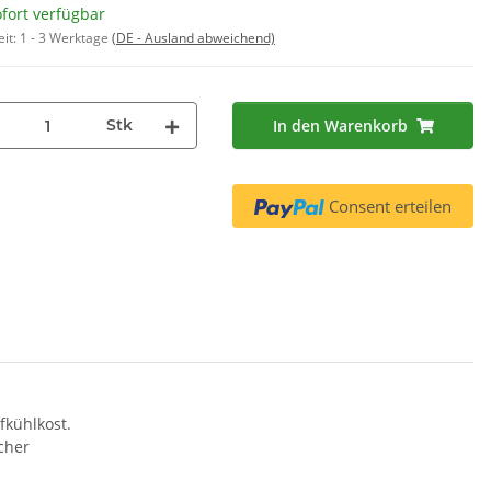
fort verfügbar
312453
13,90 €
*
eit:
1 - 3 Werktage
(DE - Ausland abweichend)
95 €
*
1,74 € pro 1
 € pro 1
Stk
In den Warenkorb
Consent erteilen
fkühlkost.
cher