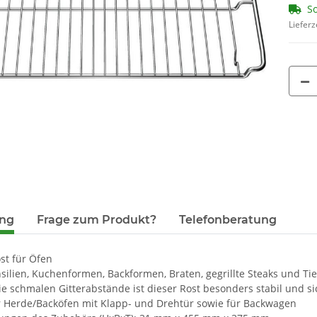
So
500 ml )
00
Lieferz
8,55 €
*
6,
17,10 € pro 1 l
1,16
ung
Frage zum Produkt?
Telefonberatung
st für Öfen
silien, Kuchenformen, Backformen, Braten, gegrillte Steaks und Tie
e schmalen Gitterabstände ist dieser Rost besonders stabil und si
ür Herde/Backöfen mit Klapp- und Drehtür sowie für Backwagen