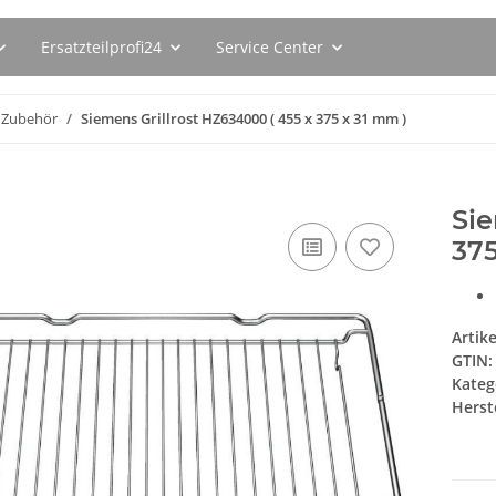
Ersatzteilprofi24
Service Center
Zubehör
Siemens Grillrost HZ634000 ( 455 x 375 x 31 mm )
Sie
375
Artik
GTIN:
Kateg
Herste
629ER
BSH Flüssigentkalker 00311680 (
BSH Entkal