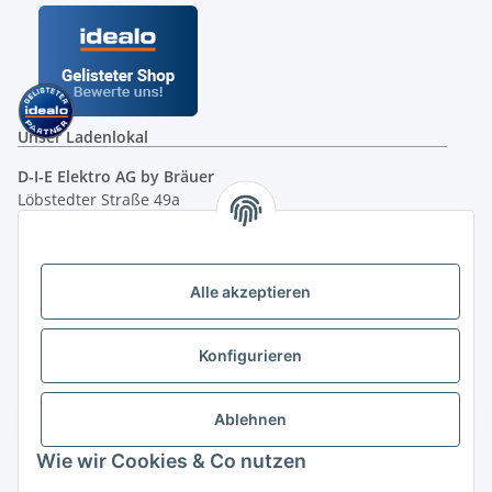
Unser Ladenlokal
D-I-E Elektro AG by Bräuer
Löbstedter Straße 49a
07749 Jena
( siehe Google-Maps )
Öffnungszeiten:
Mo - Fr:
10.00 - 18.00 Uhr
Alle akzeptieren
Sa:
09.00 - 12.00 Uhr
Ladenpreis versus Internetpreis
Konfigurieren
Vertrag widerrufen
Ablehnen
Wie wir Cookies & Co nutzen
Miele Beratungs-Hotline
: Tel. 036691 - 900067 | Mo - Do: