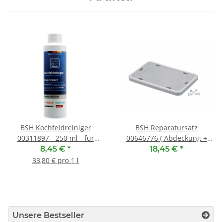
BSH Kochfeldreiniger
BSH Reparatursatz
00311897 - 250 ml - für
00646776 ( Abdeckung +
Glaskeramik, Induktion und
Dichtung + 6 Schrauben )
8,45 €
*
18,45 €
*
Edelstahl
33,80 € pro 1 l
Unsere Bestseller