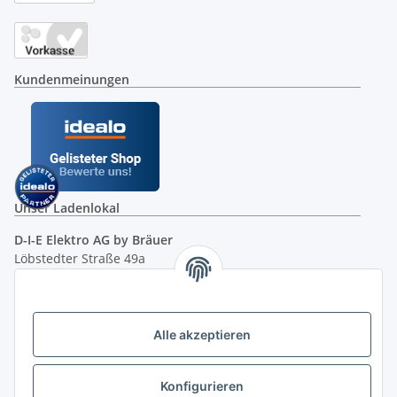
Kundenmeinungen
Unser Ladenlokal
D-I-E Elektro AG by Bräuer
Löbstedter Straße 49a
07749 Jena
( siehe Google-Maps )
Öffnungszeiten:
Mo - Fr:
10.00 - 18.00 Uhr
Alle akzeptieren
Sa:
09.00 - 12.00 Uhr
Ladenpreis versus Internetpreis
Konfigurieren