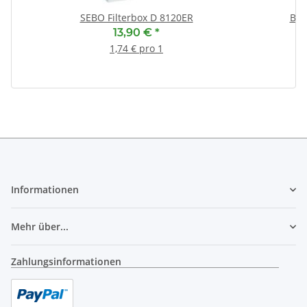
SEBO Filterbox D 8120ER
Bos
In
13,90 €
*
1,74 € pro 1
Informationen
Mehr über...
Zahlungsinformationen