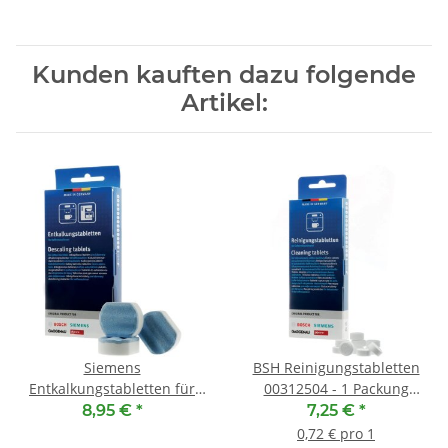
Kunden kauften dazu folgende
Artikel:
Siemens
BSH Reinigungstabletten
Entkalkungstabletten für
00312504 - 1 Packung
Kaffeevollautomaten
(311769, 310575, TZ60001,
8,95 €
*
7,25 €
*
TZ80002
TZ80001, TCZ6001, TCZ8001,
0,72 € pro 1