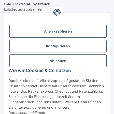
D-I-E Elektro AG by Bräuer
Löbstedter Straße 49a
07749 Jena
( siehe Google-Maps )
Öffnungszeiten:
Mo - Fr:
10.00 - 18.00 Uhr
Alle akzeptieren
Sa:
09.00 - 12.00 Uhr
Ladenpreis versus Internetpreis
Konfigurieren
Vertrag widerrufen
Ablehnen
Wie wir Cookies & Co nutzen
Miele Beratungs-Hotline
: Tel. 036691 - 900067 | Mo - Do:
Durch Klicken auf „Alle akzeptieren“ gestatten Sie den
05.00 - 21.30 Uhr | Freitag: 05.00 - 18.00 Uhr | Samstag: 09.00
Einsatz folgender Dienste auf unserer Website: Technisch
- 12.00 Uhr (0,49€ je angef. Minute) oder per E-Mail über
notwendig, PayPal Express Checkout und Ratenzahlung.
unser
Kontaktformular
Sie können die Einstellung jederzeit ändern
(Fingerabdruck-Icon links unten). Weitere Details finden
* Alle Preise inkl. gesetzlicher USt., zzgl.
Versand
| - ACHTUNG: Bei
Sie unter
Konfigurieren
und in unserer
Einbaugeräten gilt: Die im Produktbild abgebildete Möbelfront ist nicht im
Datenschutzerklärung
.
Lieferumfang enthalten.