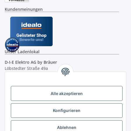
Kundenmeinungen
Unser Ladenlokal
D-I-E Elektro AG by Bräuer
Löbstedter Straße 49a
07749 Jena
( siehe Google-Maps )
Öffnungszeiten:
Mo - Fr:
10.00 - 18.00 Uhr
Alle akzeptieren
Sa:
09.00 - 12.00 Uhr
Ladenpreis versus Internetpreis
Konfigurieren
Vertrag widerrufen
Ablehnen