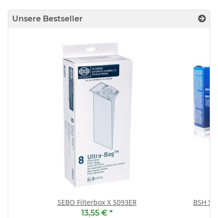
Unsere Bestseller
SEBO Filterbox X 5093ER
BSH Sp
13,55 €
*