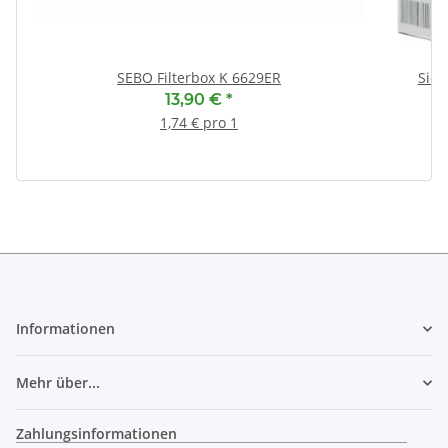
SEBO Filterbox K 6629ER
Siem
13,90 €
*
1,74 € pro 1
Informationen
Mehr über...
Zahlungsinformationen