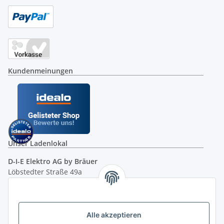
Kundenmeinungen
Unser Ladenlokal
D-I-E Elektro AG by Bräuer
Löbstedter Straße 49a
07749 Jena
( siehe Google-Maps )
Öffnungszeiten:
Mo - Fr:
10.00 - 18.00 Uhr
Alle akzeptieren
Sa:
09.00 - 12.00 Uhr